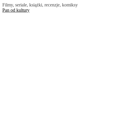
Skip
Filmy, seriale, książki, recenzje, komiksy
to
Pan od kultury
the
content