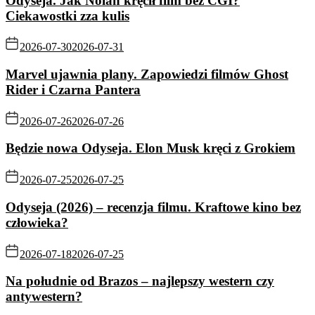
Odyseja. Jak Nolan kręcił film bez CGI?
Ciekawostki zza kulis
2026-07-30
2026-07-31
Marvel ujawnia plany. Zapowiedzi filmów Ghost
Rider i Czarna Pantera
2026-07-26
2026-07-26
Będzie nowa Odyseja. Elon Musk kręci z Grokiem
2026-07-25
2026-07-25
Odyseja (2026) – recenzja filmu. Kraftowe kino bez
człowieka?
2026-07-18
2026-07-25
Na południe od Brazos – najlepszy western czy
antywestern?