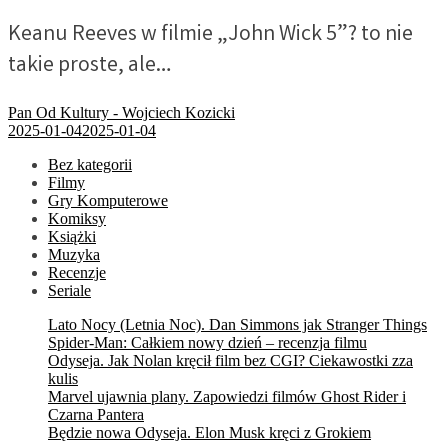
Keanu Reeves w filmie „John Wick 5”? to nie
takie proste, ale…
Pan Od Kultury - Wojciech Kozicki
2025-01-04
2025-01-04
Bez kategorii
Filmy
Gry Komputerowe
Komiksy
Książki
Muzyka
Recenzje
Seriale
Lato Nocy (Letnia Noc). Dan Simmons jak Stranger Things
Spider-Man: Całkiem nowy dzień – recenzja filmu
Odyseja. Jak Nolan kręcił film bez CGI? Ciekawostki zza
kulis
Marvel ujawnia plany. Zapowiedzi filmów Ghost Rider i
Czarna Pantera
Będzie nowa Odyseja. Elon Musk kręci z Grokiem