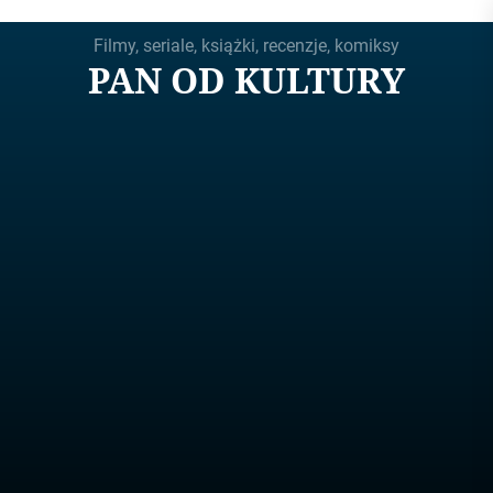
Skip
Filmy, seriale, książki, recenzje, komiksy
to
PAN OD KULTURY
the
content