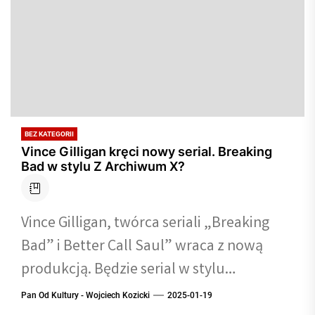
BEZ KATEGORII
Vince Gilligan kręci nowy serial. Breaking
Bad w stylu Z Archiwum X?
Vince Gilligan, twórca seriali „Breaking
Bad” i Better Call Saul” wraca z nową
produkcją. Będzie serial w stylu
„Archiwum X” na Apple TV+?
Pan Od Kultury - Wojciech Kozicki
2025-01-19