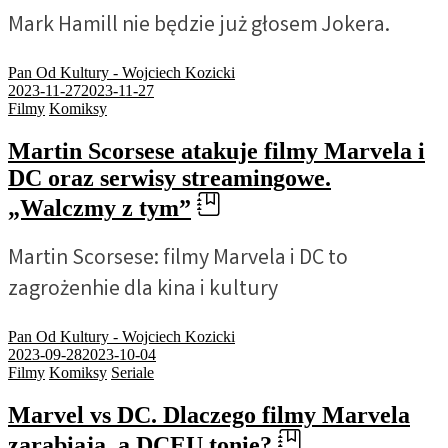
Mark Hamill nie będzie już głosem Jokera.
Pan Od Kultury - Wojciech Kozicki
2023-11-27
2023-11-27
Filmy
Komiksy
Martin Scorsese atakuje filmy Marvela i
DC oraz serwisy streamingowe.
„Walczmy z tym”
Martin Scorsese: filmy Marvela i DC to
zagrożenhie dla kina i kultury
Pan Od Kultury - Wojciech Kozicki
2023-09-28
2023-10-04
Filmy
Komiksy
Seriale
Marvel vs DC. Dlaczego filmy Marvela
zarabiają, a DCEU tonie?