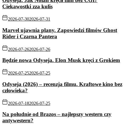
Odyseja. Jak Nolan kręcił film bez CGI?
Ciekawostki zza kulis
2026-07-30
2026-07-31
Marvel ujawnia plany. Zapowiedzi filmów Ghost
Rider i Czarna Pantera
2026-07-26
2026-07-26
Będzie nowa Odyseja. Elon Musk kręci z Grokiem
2026-07-25
2026-07-25
Odyseja (2026) – recenzja filmu. Kraftowe kino bez
człowieka?
2026-07-18
2026-07-25
Na południe od Brazos – najlepszy western czy
antywestern?