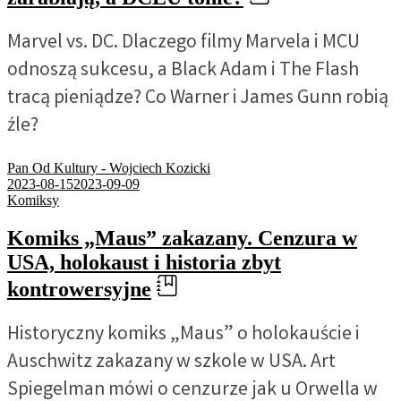
Marvel vs. DC. Dlaczego filmy Marvela i MCU
odnoszą sukcesu, a Black Adam i The Flash
tracą pieniądze? Co Warner i James Gunn robią
źle?
Pan Od Kultury - Wojciech Kozicki
2023-08-15
2023-09-09
Komiksy
Komiks „Maus” zakazany. Cenzura w
USA, holokaust i historia zbyt
kontrowersyjne
Historyczny komiks „Maus” o holokauście i
Auschwitz zakazany w szkole w USA. Art
Spiegelman mówi o cenzurze jak u Orwella w