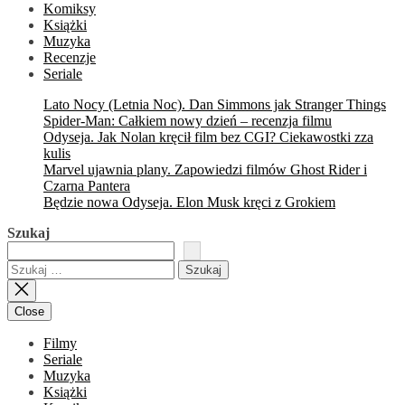
Komiksy
Książki
Muzyka
Recenzje
Seriale
Lato Nocy (Letnia Noc). Dan Simmons jak Stranger Things
Spider-Man: Całkiem nowy dzień – recenzja filmu
Odyseja. Jak Nolan kręcił film bez CGI? Ciekawostki zza
kulis
Marvel ujawnia plany. Zapowiedzi filmów Ghost Rider i
Czarna Pantera
Będzie nowa Odyseja. Elon Musk kręci z Grokiem
Szukaj
Szukaj:
Close
Filmy
Seriale
Muzyka
Książki