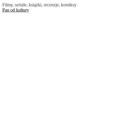
Skip
Filmy, seriale, książki, recenzje, komiksy
to
Pan od kultury
the
content