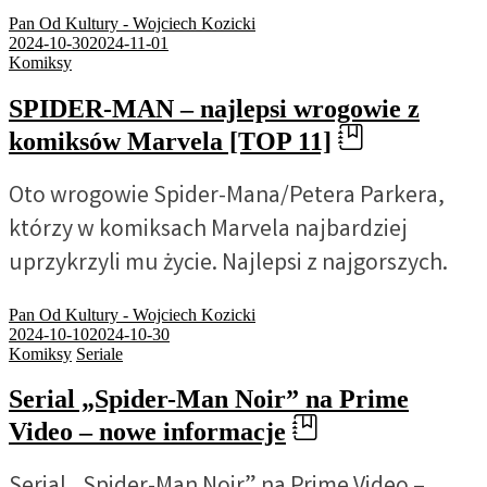
Pan Od Kultury - Wojciech Kozicki
2024-10-30
2024-11-01
Komiksy
SPIDER-MAN – najlepsi wrogowie z
komiksów Marvela [TOP 11]
Oto wrogowie Spider-Mana/Petera Parkera,
którzy w komiksach Marvela najbardziej
uprzykrzyli mu życie. Najlepsi z najgorszych.
Pan Od Kultury - Wojciech Kozicki
2024-10-10
2024-10-30
Komiksy
Seriale
Serial „Spider-Man Noir” na Prime
Video – nowe informacje