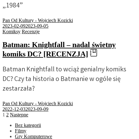
„1984”
Pan Od Kultury - Wojciech Kozicki
2023-02-09
2023-09-05
Komiksy
Recenzje
Batman: Knightfall – nadal świetny
komiks DC? [RECENZJA]
Batman Knightfall to wciąż genialny komiks
DC? Czy ta historia o Batmanie w ogóle się
zestarzała?
Pan Od Kultury - Wojciech Kozicki
2022-12-03
2023-09-09
Stronicowanie
1
2
Następne
wpisów
Bez kategorii
Filmy
Gry Komputerowe