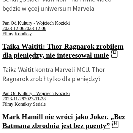
Serial „Spider-Man Noir” na Prime Video –
będzie więcej uniwersum Marvela
Pan Od Kultury - Wojciech Kozicki
2023-12-06
2023-12-06
Filmy
Komiksy
Taika Waititi: Thor Ragnarok zrobiłem
dla pieniędzy, nie interesował mnie
Taika Waitit kontra Marvel i MCU. Thor
Ragnarok zrobił tylko dla pieniędzy?
Pan Od Kultury - Wojciech Kozicki
2023-11-28
2023-11-28
Filmy
Komiksy
Seriale
Mark Hamill nie wróci jako Joker. „Bez
Batmana zbrodnia jest bez puenty”