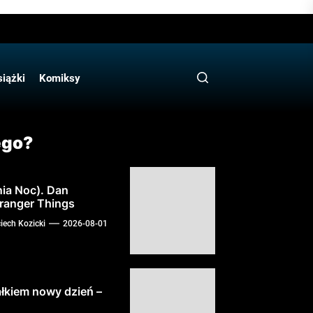
iążki
Komiksy
ego?
nia Noc). Dan
ranger Things
iech Kozicki
2026-08-01
łkiem nowy dzień –