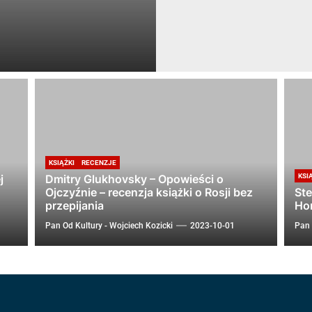
KSIĄŻKI
RECENZJE
j
Dmitry Glukhovsky – Opowieści o
KSI
Ojczyźnie – recenzja książki o Rosji bez
Ste
przepijania
Hor
Pan Od Kultury - Wojciech Kozicki
2023-10-01
Pan 