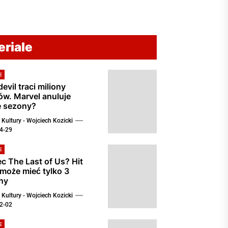
eriale
E
evil traci miliony
ów. Marvel anuluje
 sezony?
Kultury - Wojciech Kozicki
4-29
E
c The Last of Us? Hit
może mieć tylko 3
ny
Kultury - Wojciech Kozicki
2-02
E