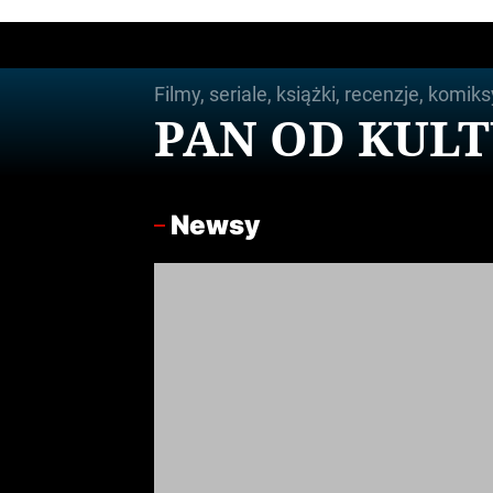
Skip
to
the
Filmy, seriale, książki, recenzje, komiks
content
PAN OD KUL
Newsy