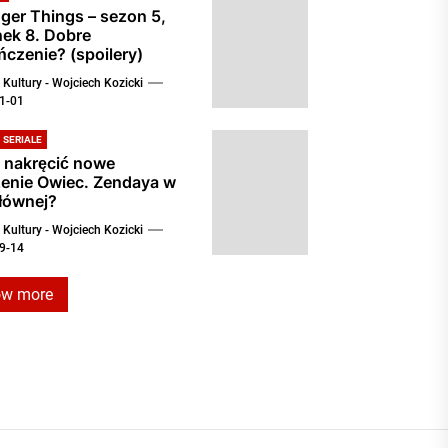
ger Things – sezon 5,
nek 8. Dobre
czenie? (spoilery)
Kultury - Wojciech Kozicki
1-01
SERIALE
 nakręcić nowe
zenie Owiec. Zendaya w
głównej?
Kultury - Wojciech Kozicki
9-14
ow more