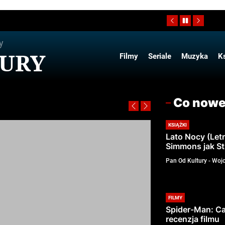
y
TURY
Filmy
Seriale
Muzyka
Ks
Co now
KSIĄŻKI
Lato Nocy (Let
Simmons jak St
Pan Od Kultury - Wojc
FILMY
Spider-Man: Ca
recenzja filmu