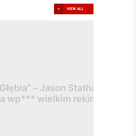
VIEW ALL
a” – Jason Statham
** wielkim rekinom
2023-11-17