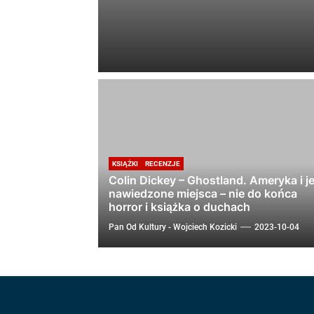
KSIĄŻKI
RECENZJE
Colin Dickey – Ghostland. Ameryka i je
nawiedzone miejsca – nie do końca
horror i książka o duchach
Pan Od Kultury - Wojciech Kozicki
2023-10-04