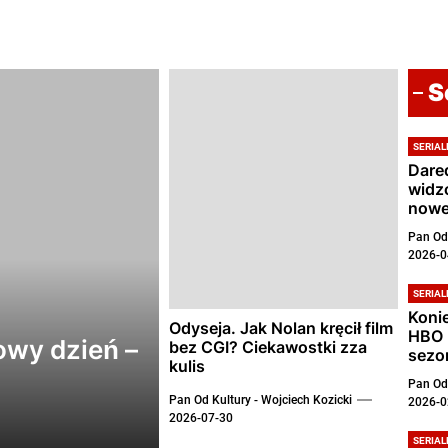
S
SERIAL
Dared
widz
nowe
Pan Od 
2026-0
SERIAL
Konie
Odyseja. Jak Nolan kręcił film
HBO 
owy dzień –
bez CGI? Ciekawostki zza
sezo
kulis
Pan Od 
Pan Od Kultury - Wojciech Kozicki
2026-0
2026-07-30
SERIAL