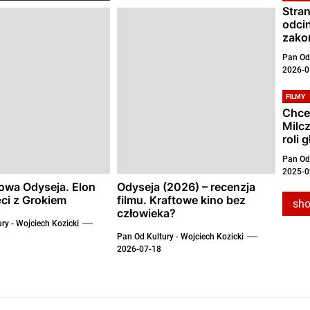
Stran
odci
zakoń
Pan Od 
2026-0
FILMY
Chce
Milc
roli 
Pan Od 
2025-0
owa Odyseja. Elon
Odyseja (2026) – recenzja
ci z Grokiem
filmu. Kraftowe kino bez
sh
człowieka?
ry - Wojciech Kozicki
Pan Od Kultury - Wojciech Kozicki
2026-07-18