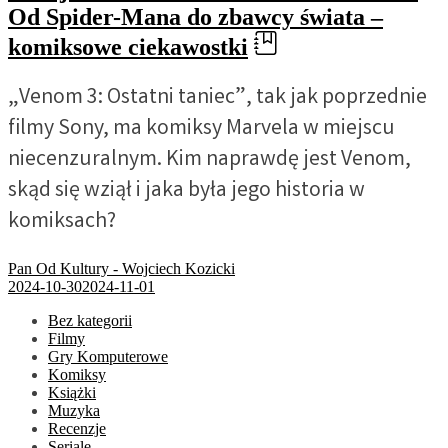
Od Spider-Mana do zbawcy świata –
komiksowe ciekawostki
„Venom 3: Ostatni taniec”, tak jak poprzednie
filmy Sony, ma komiksy Marvela w miejscu
niecenzuralnym. Kim naprawdę jest Venom,
skąd się wziął i jaka była jego historia w
komiksach?
Pan Od Kultury - Wojciech Kozicki
2024-10-30
2024-11-01
Bez kategorii
Filmy
Gry Komputerowe
Komiksy
Książki
Muzyka
Recenzje
Seriale