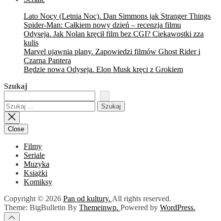
Lato Nocy (Letnia Noc). Dan Simmons jak Stranger Things
Spider-Man: Całkiem nowy dzień – recenzja filmu
Odyseja. Jak Nolan kręcił film bez CGI? Ciekawostki zza
kulis
Marvel ujawnia plany. Zapowiedzi filmów Ghost Rider i
Czarna Pantera
Będzie nowa Odyseja. Elon Musk kręci z Grokiem
Szukaj
Szukaj:
Close
Filmy
Seriale
Muzyka
Książki
Komiksy
Copyright © 2026
Pan od kultury.
All rights reserved.
Theme: BigBulletin By
Themeinwp.
Powered by
WordPress.