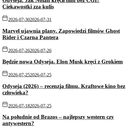
Odyseja. Jak Nolan kręcił film bez CGI?
Ciekawostki zza kulis
2026-07-30
2026-07-31
Marvel ujawnia plany. Zapowiedzi filmów Ghost
Rider i Czarna Pantera
2026-07-26
2026-07-26
Będzie nowa Odyseja. Elon Musk kręci z Grokiem
2026-07-25
2026-07-25
Odyseja (2026) – recenzja filmu. Kraftowe kino bez
człowieka?
2026-07-18
2026-07-25
Na południe od Brazos – najlepszy western czy
antywestern?