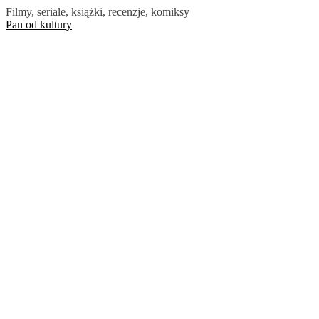
Skip
Filmy, seriale, książki, recenzje, komiksy
to
Pan od kultury
the
content