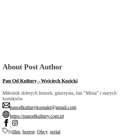
About Post Author
Pan Od Kultury - Wojciech Kozicki
Miłośnik dobrych historii, gitarzysta, fan "Misia" i starych
komiksów
panodkulturykontakt@gmail.com
https://panodkultury.com.pl
In
film
,
horror
,
Obcy
,
serial