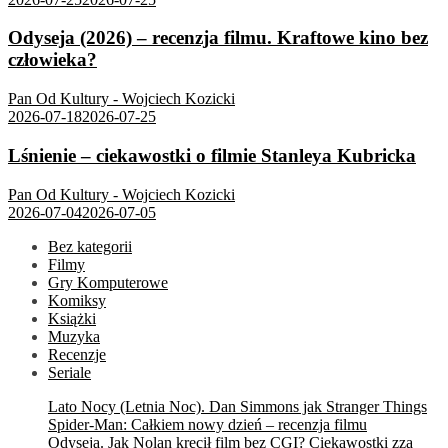
Odyseja (2026) – recenzja filmu. Kraftowe kino bez
człowieka?
Pan Od Kultury - Wojciech Kozicki
2026-07-18
2026-07-25
Lśnienie – ciekawostki o filmie Stanleya Kubricka
Pan Od Kultury - Wojciech Kozicki
2026-07-04
2026-07-05
Bez kategorii
Filmy
Gry Komputerowe
Komiksy
Książki
Muzyka
Recenzje
Seriale
Lato Nocy (Letnia Noc). Dan Simmons jak Stranger Things
Spider-Man: Całkiem nowy dzień – recenzja filmu
Odyseja. Jak Nolan kręcił film bez CGI? Ciekawostki zza