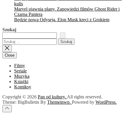
kulis
Marvel ujawnia plany. Zapowiedzi filmów Ghost Rider i
Czarna Pantera
Będzie nowa Odyseja. Elon Musk kręci z Grokiem
Szukaj
Szukaj:
Close
Filmy
Seriale
Muzyka
Książki
Komiksy
Copyright © 2026
Pan od kultury.
All rights reserved.
Theme: BigBulletin By
Themeinwp.
Powered by
WordPress.