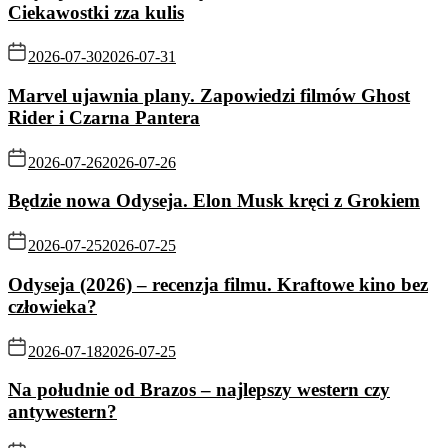
Ciekawostki zza kulis
2026-07-30
2026-07-31
Marvel ujawnia plany. Zapowiedzi filmów Ghost
Rider i Czarna Pantera
2026-07-26
2026-07-26
Będzie nowa Odyseja. Elon Musk kręci z Grokiem
2026-07-25
2026-07-25
Odyseja (2026) – recenzja filmu. Kraftowe kino bez
człowieka?
2026-07-18
2026-07-25
Na południe od Brazos – najlepszy western czy
antywestern?