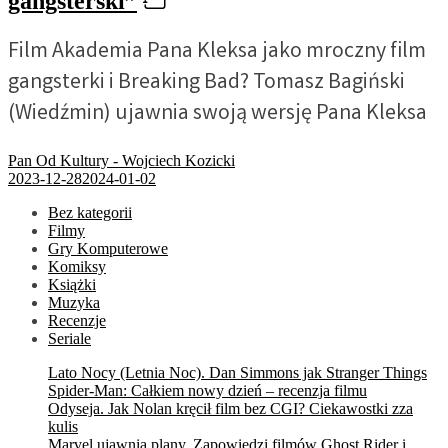
gangsterski”
Film Akademia Pana Kleksa jako mroczny film
gangsterki i Breaking Bad? Tomasz Bagiński
(Wiedźmin) ujawnia swoją wersję Pana Kleksa
Pan Od Kultury - Wojciech Kozicki
2023-12-28
2024-01-02
Bez kategorii
Filmy
Gry Komputerowe
Komiksy
Książki
Muzyka
Recenzje
Seriale
Lato Nocy (Letnia Noc). Dan Simmons jak Stranger Things
Spider-Man: Całkiem nowy dzień – recenzja filmu
Odyseja. Jak Nolan kręcił film bez CGI? Ciekawostki zza
kulis
Marvel ujawnia plany. Zapowiedzi filmów Ghost Rider i