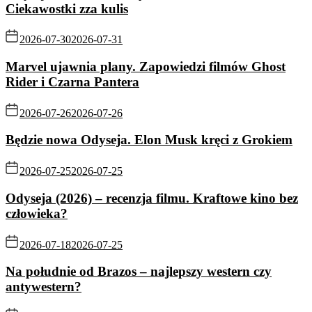
Ciekawostki zza kulis
2026-07-30
2026-07-31
Marvel ujawnia plany. Zapowiedzi filmów Ghost
Rider i Czarna Pantera
2026-07-26
2026-07-26
Będzie nowa Odyseja. Elon Musk kręci z Grokiem
2026-07-25
2026-07-25
Odyseja (2026) – recenzja filmu. Kraftowe kino bez
człowieka?
2026-07-18
2026-07-25
Na południe od Brazos – najlepszy western czy
antywestern?