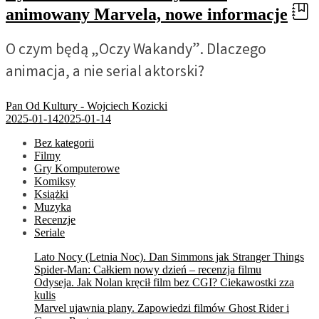
animowany Marvela, nowe informacje
O czym będą „Oczy Wakandy”. Dlaczego
animacja, a nie serial aktorski?
Pan Od Kultury - Wojciech Kozicki
2025-01-14
2025-01-14
Bez kategorii
Filmy
Gry Komputerowe
Komiksy
Książki
Muzyka
Recenzje
Seriale
Lato Nocy (Letnia Noc). Dan Simmons jak Stranger Things
Spider-Man: Całkiem nowy dzień – recenzja filmu
Odyseja. Jak Nolan kręcił film bez CGI? Ciekawostki zza
kulis
Marvel ujawnia plany. Zapowiedzi filmów Ghost Rider i