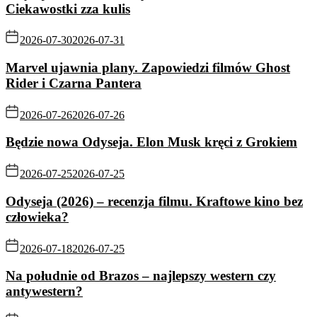
Ciekawostki zza kulis
2026-07-30
2026-07-31
Marvel ujawnia plany. Zapowiedzi filmów Ghost
Rider i Czarna Pantera
2026-07-26
2026-07-26
Będzie nowa Odyseja. Elon Musk kręci z Grokiem
2026-07-25
2026-07-25
Odyseja (2026) – recenzja filmu. Kraftowe kino bez
człowieka?
2026-07-18
2026-07-25
Na południe od Brazos – najlepszy western czy
antywestern?