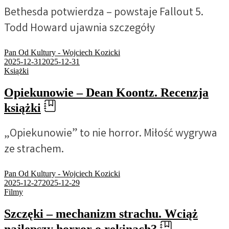
Bethesda potwierdza – powstaje Fallout 5.
Todd Howard ujawnia szczegóły
Pan Od Kultury - Wojciech Kozicki
2025-12-31
2025-12-31
Książki
Opiekunowie – Dean Koontz. Recenzja
książki
„Opiekunowie” to nie horror. Miłość wygrywa
ze strachem.
Pan Od Kultury - Wojciech Kozicki
2025-12-27
2025-12-29
Filmy
Szczęki – mechanizm strachu. Wciąż
najlepszy horror o rekinach?