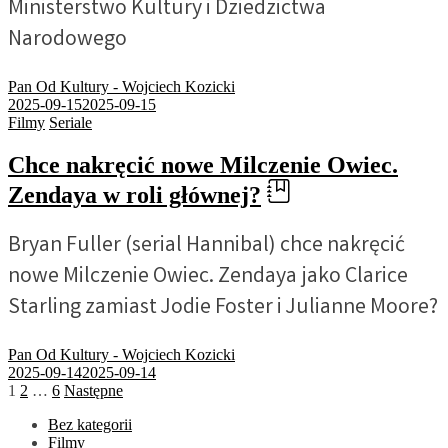
Ministerstwo Kultury i Dziedzictwa
Narodowego
Pan Od Kultury - Wojciech Kozicki
2025-09-15
2025-09-15
Filmy
Seriale
Chce nakręcić nowe Milczenie Owiec.
Zendaya w roli głównej?
Bryan Fuller (serial Hannibal) chce nakręcić
nowe Milczenie Owiec. Zendaya jako Clarice
Starling zamiast Jodie Foster i Julianne Moore?
Pan Od Kultury - Wojciech Kozicki
2025-09-14
2025-09-14
Stronicowanie
1
2
…
6
Następne
wpisów
Bez kategorii
Filmy