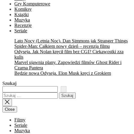
Gry Komputerowe
Komiksy
Książki
Muzyka
Recenzje
Seriale
Lato Nocy (Letnia Noc). Dan Simmons jak Stranger Things
Spider-Man: Całkiem nowy dzień – recenzja filmu
Odyseja. Jak Nolan kręcił film bez CGI? Ciekawostki zza
kulis
Marvel ujawnia plany. Zapowiedzi filmów Ghost Rider i
Czarna Pantera
Będzie nowa Odyseja. Elon Musk kręci z Grokiem
Szukaj
Szukaj:
Close
Filmy
Seriale
Muzyka