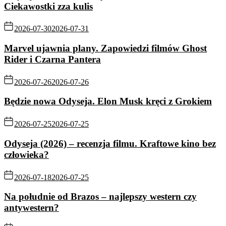
Ciekawostki zza kulis
2026-07-30
2026-07-31
Marvel ujawnia plany. Zapowiedzi filmów Ghost
Rider i Czarna Pantera
2026-07-26
2026-07-26
Będzie nowa Odyseja. Elon Musk kręci z Grokiem
2026-07-25
2026-07-25
Odyseja (2026) – recenzja filmu. Kraftowe kino bez
człowieka?
2026-07-18
2026-07-25
Na południe od Brazos – najlepszy western czy
antywestern?