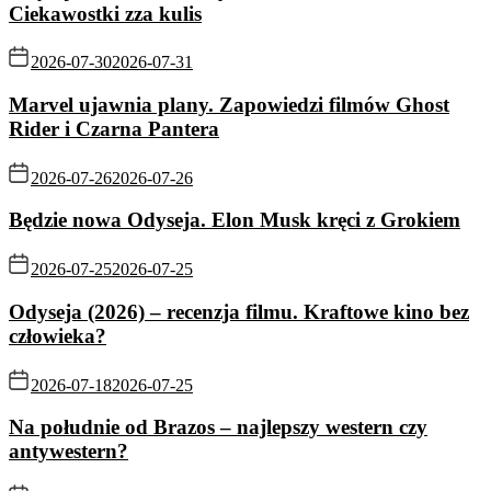
Ciekawostki zza kulis
2026-07-30
2026-07-31
Marvel ujawnia plany. Zapowiedzi filmów Ghost
Rider i Czarna Pantera
2026-07-26
2026-07-26
Będzie nowa Odyseja. Elon Musk kręci z Grokiem
2026-07-25
2026-07-25
Odyseja (2026) – recenzja filmu. Kraftowe kino bez
człowieka?
2026-07-18
2026-07-25
Na południe od Brazos – najlepszy western czy
antywestern?