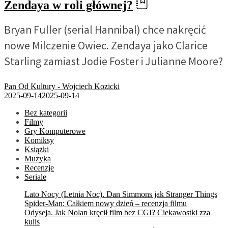
Zendaya w roli głównej?
Bryan Fuller (serial Hannibal) chce nakręcić
nowe Milczenie Owiec. Zendaya jako Clarice
Starling zamiast Jodie Foster i Julianne Moore?
Pan Od Kultury - Wojciech Kozicki
2025-09-14
2025-09-14
Bez kategorii
Filmy
Gry Komputerowe
Komiksy
Książki
Muzyka
Recenzje
Seriale
Lato Nocy (Letnia Noc). Dan Simmons jak Stranger Things
Spider-Man: Całkiem nowy dzień – recenzja filmu
Odyseja. Jak Nolan kręcił film bez CGI? Ciekawostki zza
kulis