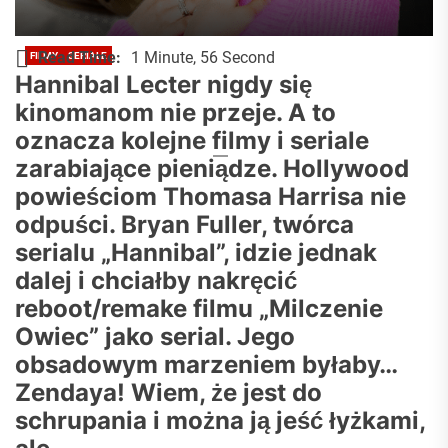
Read Time:
1 Minute, 56 Second
FILMY
SERIALE
Chce nakręcić nowe Milczenie
Hannibal Lecter nigdy się
kinomanom nie przeje. A to
Owiec. Zendaya w roli głównej?
oznacza kolejne filmy i seriale
Pan Od Kultury - Wojciech Kozicki
2025-09-14
zarabiające pieniądze. Hollywood
powieściom Thomasa Harrisa nie
odpuści. Bryan Fuller, twórca
serialu „Hannibal”, idzie jednak
dalej i chciałby nakręcić
reboot/remake filmu „Milczenie
Owiec” jako serial. Jego
obsadowym marzeniem byłaby…
Zendaya! Wiem, że jest do
schrupania i można ją jeść łyżkami,