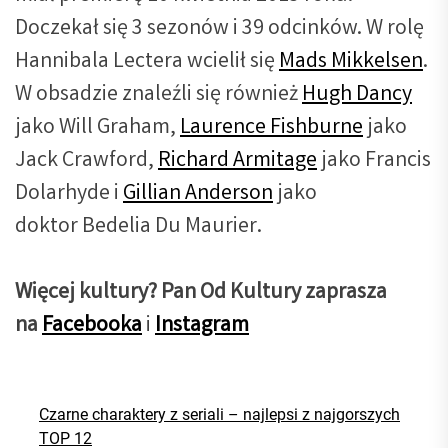
Doczekał się 3 sezonów i 39 odcinków. W rolę
Hannibala Lectera wcielił się
Mads Mikkelsen
.
W obsadzie znaleźli się również
Hugh Dancy
jako Will Graham,
Laurence Fishburne
jako
Jack Crawford,
Richard Armitage
jako Francis
Dolarhyde i
Gillian Anderson
jako
doktor Bedelia Du Maurier.
Więcej kultury? Pan Od Kultury zaprasza
na
Facebooka
i
Instagram
Czarne charaktery z seriali – najlepsi z najgorszych
TOP 12