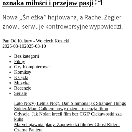
oznaka miłości i przejaw pasji
Nowa „Śnieżka” hejtowana, a Rachel Zegler
znowu serwuje kontrowersyjne wypowiedzi.
Pan Od Kultury - Wojciech Kozicki
2025-03-10
2025-03-10
Bez kategorii
Filmy
Gry Komputerowe
Komiksy
Książki
Muzyka
Recenzje
Seriale
Lato Nocy (Letnia Noc). Dan Simmons jak Stranger Things
Spider-Man: Całkiem nowy dzień – recenzja filmu
Odyseja. Jak Nolan kręcił film bez CGI? Ciekawostki zza
kulis
Marvel ujawnia plany. Zapowiedzi filmów Ghost Rider i
Czarna Pantera