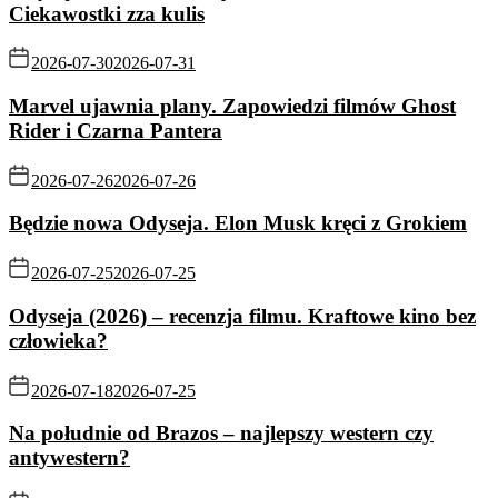
Ciekawostki zza kulis
2026-07-30
2026-07-31
Marvel ujawnia plany. Zapowiedzi filmów Ghost
Rider i Czarna Pantera
2026-07-26
2026-07-26
Będzie nowa Odyseja. Elon Musk kręci z Grokiem
2026-07-25
2026-07-25
Odyseja (2026) – recenzja filmu. Kraftowe kino bez
człowieka?
2026-07-18
2026-07-25
Na południe od Brazos – najlepszy western czy
antywestern?