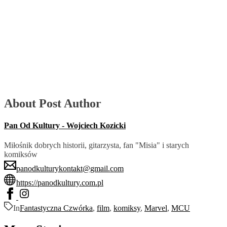
About Post Author
Pan Od Kultury - Wojciech Kozicki
Miłośnik dobrych historii, gitarzysta, fan "Misia" i starych
komiksów
panodkulturykontakt@gmail.com
https://panodkultury.com.pl
In
Fantastyczna Czwórka
,
film
,
komiksy
,
Marvel
,
MCU