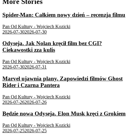
More Stories
Spider-Man: Całkiem nowy dzień – recenzja filmu
Pan Od Kultury - Wojciech Kozicki
2026-07-30
2026-07-30
Odyseja. Jak Nolan kręcił film bez CGI?
Ciekawostki zza kulis
Pan Od Kultury - Wojciech Kozicki
2026-07-30
2026-07-31
Marvel ujawnia plany. Zapowiedzi filmów Ghost
Rider i Czarna Pantera
Pan Od Kultury - Wojciech Kozicki
2026-07-26
2026-07-26
Będzie nowa Odyseja. Elon Musk kręci z Grokiem
Pan Od Kultury - Wojciech Kozicki
2026-07-25
2026-07-25