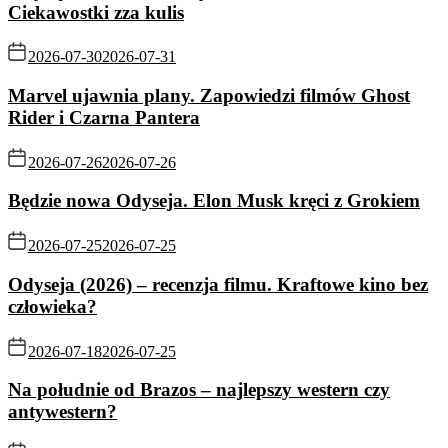
Ciekawostki zza kulis
2026-07-30
2026-07-31
Marvel ujawnia plany. Zapowiedzi filmów Ghost
Rider i Czarna Pantera
2026-07-26
2026-07-26
Będzie nowa Odyseja. Elon Musk kręci z Grokiem
2026-07-25
2026-07-25
Odyseja (2026) – recenzja filmu. Kraftowe kino bez
człowieka?
2026-07-18
2026-07-25
Na południe od Brazos – najlepszy western czy
antywestern?