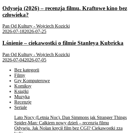
Odyseja (2026) – recenzja filmu. Kraftowe kino bez
człowieka?
Pan Od Kultury - Wojciech Kozicki
2026-07-18
2026-07-25
Lśnienie – ciekawostki o filmie Stanleya Kubricka
Pan Od Kultury - Wojciech Kozicki
2026-07-04
2026-07-05
Bez kategorii
Filmy
Gry Komputerowe
Komiksy
Książki
Muzyka
Recenzje
Seriale
Lato Nocy (Letnia Noc). Dan Simmons jak Stranger Things
Spider-Man: Całkiem nowy dzień – recenzja filmu
Odyseja. Jak Nolan kręcił film bez CGI? Ciekawostki zza