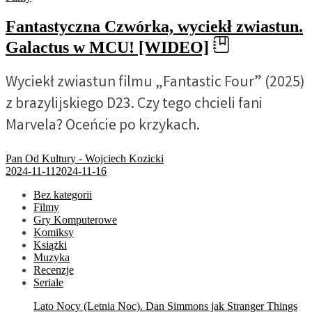
Fantastyczna Czwórka, wyciekł zwiastun.
Galactus w MCU! [WIDEO]
Wyciekł zwiastun filmu „Fantastic Four” (2025)
z brazylijskiego D23. Czy tego chcieli fani
Marvela? Oceńcie po krzykach.
Pan Od Kultury - Wojciech Kozicki
2024-11-11
2024-11-16
Bez kategorii
Filmy
Gry Komputerowe
Komiksy
Książki
Muzyka
Recenzje
Seriale
Lato Nocy (Letnia Noc). Dan Simmons jak Stranger Things