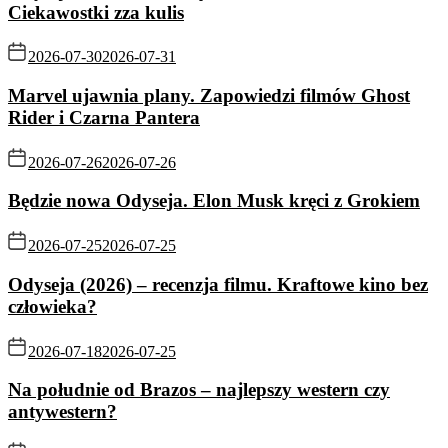
Ciekawostki zza kulis
2026-07-30
2026-07-31
Marvel ujawnia plany. Zapowiedzi filmów Ghost
Rider i Czarna Pantera
2026-07-26
2026-07-26
Będzie nowa Odyseja. Elon Musk kręci z Grokiem
2026-07-25
2026-07-25
Odyseja (2026) – recenzja filmu. Kraftowe kino bez
człowieka?
2026-07-18
2026-07-25
Na południe od Brazos – najlepszy western czy
antywestern?