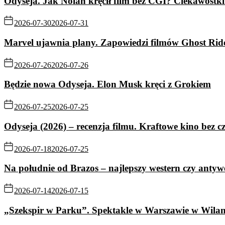
Odyseja. Jak Nolan kręcił film bez CGI? Ciekawostki 
2026-07-30
2026-07-31
Marvel ujawnia plany. Zapowiedzi filmów Ghost Rid
2026-07-26
2026-07-26
Będzie nowa Odyseja. Elon Musk kręci z Grokiem
2026-07-25
2026-07-25
Odyseja (2026) – recenzja filmu. Kraftowe kino bez c
2026-07-18
2026-07-25
Na południe od Brazos – najlepszy western czy antyw
2026-07-14
2026-07-15
„Szekspir w Parku”. Spektakle w Warszawie w Wila