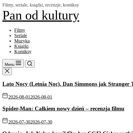
Skip
Filmy, seriale, książki, recenzje, komiksy
to
Pan od kultury
the
content
Filmy
Seriale
Muzyka
Książki
Komiksy
Menu
Lato Nocy (Letnia Noc). Dan Simmons jak Stranger 
2026-08-01
2026-08-01
Spider-Man: Całkiem nowy dzień – recenzja filmu
2026-07-30
2026-07-30