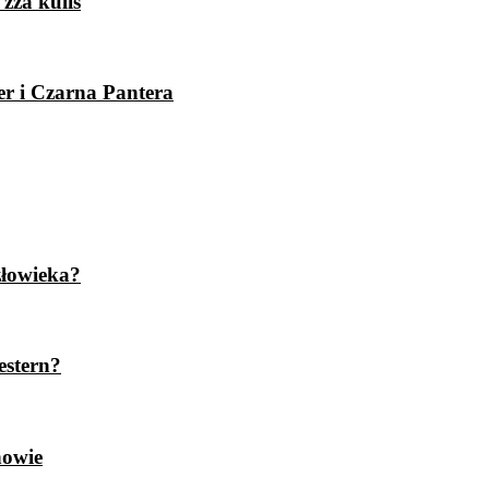
zza kulis
er i Czarna Pantera
złowieka?
estern?
nowie