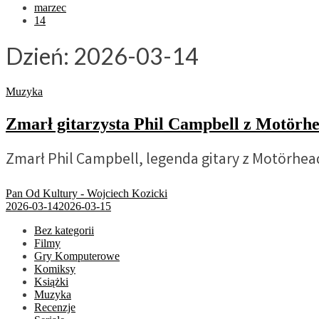
marzec
14
Dzień:
2026-03-14
Muzyka
Zmarł gitarzysta Phil Campbell z Motörh
Zmarł Phil Campbell, legenda gitary z Motörhea
Pan Od Kultury - Wojciech Kozicki
2026-03-14
2026-03-15
Bez kategorii
Filmy
Gry Komputerowe
Komiksy
Książki
Muzyka
Recenzje