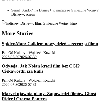
Serial „Andor” na Disney+ to najlepsze Gwiezdne Wojny?:
Disney+, screen
In
disney
,
Disney+
,
film
,
Gwiezdne Wojny
,
kino
More Stories
Spider-Man: Całkiem nowy dzień – recenzja filmu
Pan Od Kultury - Wojciech Kozicki
2026-07-30
2026-07-30
Odyseja. Jak Nolan kręcił film bez CGI?
Ciekawostki zza kulis
Pan Od Kultury - Wojciech Kozicki
2026-07-30
2026-07-31
Marvel ujawnia plany. Zapowiedzi filmów Ghost
Rider i Czarna Pantera