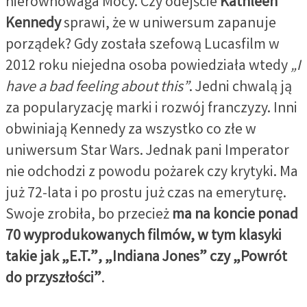
nierównowaga Mocy. Czy odejście
Kathleen
Kennedy
sprawi, że w uniwersum zapanuje
porządek? Gdy została szefową Lucasfilm w
2012 roku niejedna osoba powiedziała wtedy
„I
have a bad feeling about this”
. Jedni chwalą ją
za popularyzację marki i rozwój franczyzy. Inni
obwiniają Kennedy za wszystko co złe w
uniwersum Star Wars. Jednak pani Imperator
nie odchodzi z powodu pożarek czy krytyki. Ma
już 72-lata i po prostu już czas na emeryturę.
Swoje zrobiła, bo przecież
ma na koncie ponad
70 wyprodukowanych filmów, w tym klasyki
takie jak „E.T.”, „Indiana Jones” czy „Powrót
do przyszłości”
.