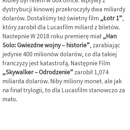
Ridley był hitem w box office. Wpływy z
dystrybucji kinowej przekroczyły dwa miliardy
dolarów. Dostaliśmy też świetny film
„Łotr 1”
,
który zarobił dla Lucasfilm miliard z biletów.
Nastepnie W 2018 roku premierę miał
„Han
Solo: Gwiezdne wojny – historie”
, zarabiając
jedynie 400 milionów dolarów, co dla takiej
franczyzy jest katastrofą. Następnie Film
„Skywalker – Odrodzenie”
zarobił 1,074
miliarda dolarów. Niby miliony monet. ale jak
na finał trylogii, to dla Lucasfilm stanowczo za
mało.