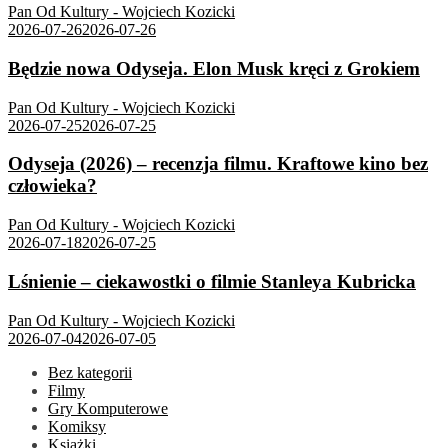
Pan Od Kultury - Wojciech Kozicki
2026-07-26
2026-07-26
Będzie nowa Odyseja. Elon Musk kręci z Grokiem
Pan Od Kultury - Wojciech Kozicki
2026-07-25
2026-07-25
Odyseja (2026) – recenzja filmu. Kraftowe kino bez
człowieka?
Pan Od Kultury - Wojciech Kozicki
2026-07-18
2026-07-25
Lśnienie – ciekawostki o filmie Stanleya Kubricka
Pan Od Kultury - Wojciech Kozicki
2026-07-04
2026-07-05
Bez kategorii
Filmy
Gry Komputerowe
Komiksy
Książki