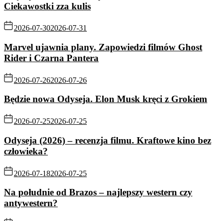
Ciekawostki zza kulis
2026-07-30
2026-07-31
Marvel ujawnia plany. Zapowiedzi filmów Ghost
Rider i Czarna Pantera
2026-07-26
2026-07-26
Będzie nowa Odyseja. Elon Musk kręci z Grokiem
2026-07-25
2026-07-25
Odyseja (2026) – recenzja filmu. Kraftowe kino bez
człowieka?
2026-07-18
2026-07-25
Na południe od Brazos – najlepszy western czy
antywestern?