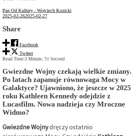
Pan Od Kultury - Wojciech Kozicki
2025-02-26
2025-02-27
Share
Facebook
Twitter
Read Time:
3 Minute, 51 Second
Gwiezdne Wojny czekają wielkie zmiany.
Po latach zapanuje równowaga Mocy w
Galaktyce? Ujawniono, że jeszcze w 2025
roku Kathleen Kennedy odejdzie z
Lucasfilm. Nowa nadzieja czy Mroczne
Widmo?
Gwiezdne Wojny
dręczy ostatnio