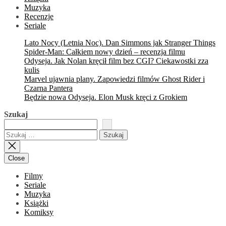
Muzyka
Recenzje
Seriale
Lato Nocy (Letnia Noc). Dan Simmons jak Stranger Things
Spider-Man: Całkiem nowy dzień – recenzja filmu
Odyseja. Jak Nolan kręcił film bez CGI? Ciekawostki zza
kulis
Marvel ujawnia plany. Zapowiedzi filmów Ghost Rider i
Czarna Pantera
Będzie nowa Odyseja. Elon Musk kręci z Grokiem
Szukaj
Szukaj:
Close
Filmy
Seriale
Muzyka
Książki
Komiksy