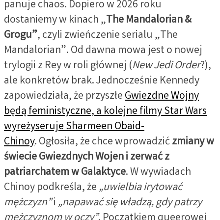
panuje chaos. Dopiero w 2026 roku
dostaniemy w kinach „
The Mandalorian &
Grogu”
, czyli zwieńczenie serialu „The
Mandalorian”. Od dawna mowa jest o nowej
trylogii z Rey w roli głównej (
New Jedi Order
?),
ale konkretów brak. Jednocześnie Kennedy
zapowiedziała, że przyszłe
Gwiezdne Wojny
będą feministyczne, a kolejne filmy Star Wars
wyreżyseruje Sharmeen Obaid-
Chinoy
. Ogłosiła, że chce wprowadzić
zmiany w
świecie Gwiezdnych Wojen i zerwać z
patriarchatem w Galaktyce
. W wywiadach
Chinoy podkreśla, że
„uwielbia irytować
mężczyzn”
i
„napawać się władzą, gdy patrzy
mężczyznom w oczy”
. Początkiem queerowej