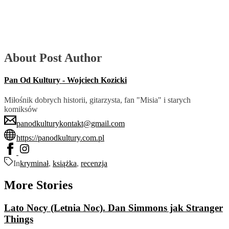
About Post Author
Pan Od Kultury - Wojciech Kozicki
Miłośnik dobrych historii, gitarzysta, fan "Misia" i starych
komiksów
panodkulturykontakt@gmail.com
https://panodkultury.com.pl
In
kryminał
,
książka
,
recenzja
More Stories
Lato Nocy (Letnia Noc). Dan Simmons jak Stranger
Things