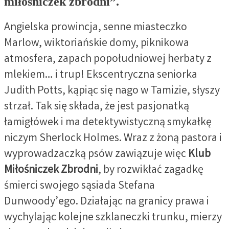
miłośniczek zbrodni”.
Angielska prowincja, senne miasteczko
Marlow, wiktoriańskie domy, piknikowa
atmosfera, zapach popołudniowej herbaty z
mlekiem… i trup! Ekscentryczna seniorka
Judith Potts, kąpiąc się nago w Tamizie, słyszy
strzał. Tak się składa, że jest pasjonatką
łamigłówek i ma detektywistyczną smykałkę
niczym Sherlock Holmes. Wraz z żoną pastora i
wyprowadzaczką psów zawiązuje więc
Klub
Miłośniczek Zbrodni
, by rozwikłać zagadkę
śmierci swojego sąsiada Stefana
Dunwoody’ego. Działając na granicy prawa i
wychylając kolejne szklaneczki trunku, mierzy