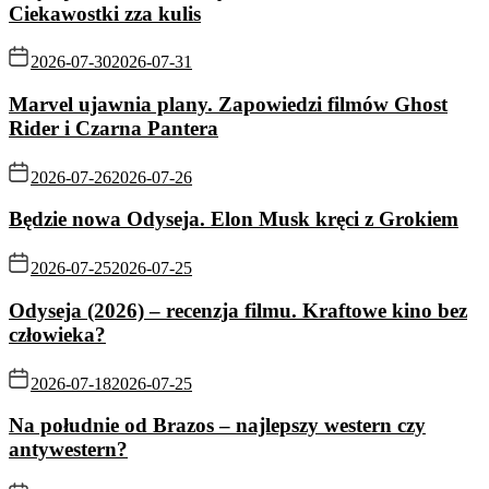
Ciekawostki zza kulis
2026-07-30
2026-07-31
Marvel ujawnia plany. Zapowiedzi filmów Ghost
Rider i Czarna Pantera
2026-07-26
2026-07-26
Będzie nowa Odyseja. Elon Musk kręci z Grokiem
2026-07-25
2026-07-25
Odyseja (2026) – recenzja filmu. Kraftowe kino bez
człowieka?
2026-07-18
2026-07-25
Na południe od Brazos – najlepszy western czy
antywestern?