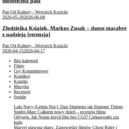
filozoficzna pała
Pan Od Kultury - Wojciech Kozicki
2026-05-29
2026-06-08
Złodziejka Książek, Markus Zusak – danse macabre
z nadzieją [recenzja]
Pan Od Kultury - Wojciech Kozicki
2026-04-15
2026-04-17
Bez kategorii
Filmy
Gry Komputerowe
Komiksy
Książki
Muzyka
Recenzje
Seriale
Lato Nocy (Letnia Noc). Dan Simmons jak Stranger Things
Spider-Man: Całkiem nowy dzień – recenzja filmu
Odyseja. Jak Nolan kręcił film bez CGI? Ciekawostki zza
kulis
Marvel ujawnia plany. Zapowiedzi filmów Ghost Rider i