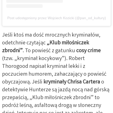
Post udostępniony przez Wojciech Kozicki (@pan_od_kultury)
Jeśli ktoś ma dość mrocznych kryminałów,
odetchnie czytając
„Klub miłośniczek
zbrodni”
. To powieść z gatunku
cosy crime
(tzw. „kryminał kocykowy”). Robert
Thorogood napisał kryminał lekki i z
poczuciem humorem, zahaczający o powieść
obyczajową. Jeśli
kryminały Chrisa Cartera
o
detektywie Hunterze są jazdą nocą nad górską
przepaścią, „Klub miłośniczek zbrodni” to
podróż leśną, asfaltową drogą w słoneczny