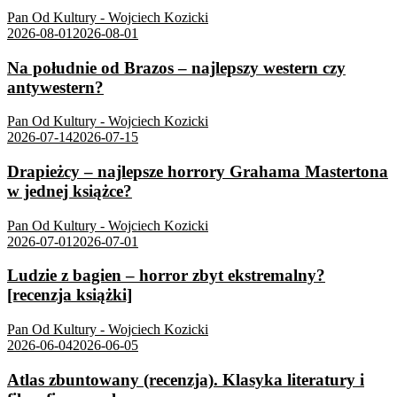
Pan Od Kultury - Wojciech Kozicki
2026-08-01
2026-08-01
Na południe od Brazos – najlepszy western czy
antywestern?
Pan Od Kultury - Wojciech Kozicki
2026-07-14
2026-07-15
Drapieżcy – najlepsze horrory Grahama Mastertona
w jednej książce?
Pan Od Kultury - Wojciech Kozicki
2026-07-01
2026-07-01
Ludzie z bagien – horror zbyt ekstremalny?
[recenzja książki]
Pan Od Kultury - Wojciech Kozicki
2026-06-04
2026-06-05
Atlas zbuntowany (recenzja). Klasyka literatury i