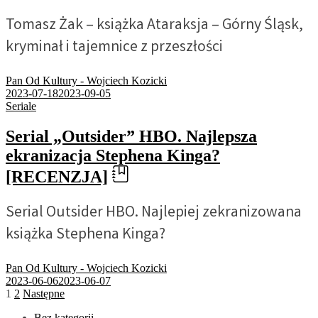
Tomasz Żak – książka Ataraksja – Górny Śląsk,
kryminał i tajemnice z przeszłości
Pan Od Kultury - Wojciech Kozicki
2023-07-18
2023-09-05
Seriale
Serial „Outsider” HBO. Najlepsza
ekranizacja Stephena Kinga?
[RECENZJA]
Serial Outsider HBO. Najlepiej zekranizowana
książka Stephena Kinga?
Pan Od Kultury - Wojciech Kozicki
2023-06-06
2023-06-07
Stronicowanie
1
2
Następne
wpisów
Bez kategorii