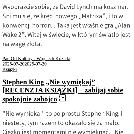
Wyobraźcie sobie, że David Lynch ma koszmar.
Śni mu się, że kręci nowego „Matrixa”, i to w
konwencji horroru. Taka jest właśnie gra „Alan
Wake 2”. Witaj w świecie, w którym światło jest
na wagę złota.
Pan Od Kultury - Wojciech Kozicki
2025-07-20
2025-07-20
Książki
Stephen King „Nie wymiękaj”
[RECENZJA KSIĄŻKI] – zabijaj sobie
spokojnie zabójco
"Nie wymiękaj" to po prostu Stephen King. I
niestety, tym razem to okazało się za mało.
Ciężko jest momentami nie wymięknąć. „Nie