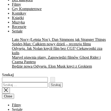
Filmy
Gry Komputerowe
Komiksy
Książki
Muzyka
Recenzje
Seriale
Lato Nocy (Letnia Noc). Dan Simmons jak Stranger Things
Spider-Man: Całkiem nowy dzień – recenzja filmu
Odyseja. Jak Nolan kręcił film bez CGI? Ciekawostki zza
kulis
Marvel ujawnia plany. Zapowiedzi filmów Ghost Rider i
Czarna Pantera
Będzie nowa Odyseja. Elon Musk kręci z Grokiem
Szukaj
Szukaj:
Close
Filmy
Seriale