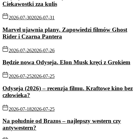
Ciekawostki zza kulis
2026-07-30
2026-07-31
Marvel ujawnia plany. Zapowiedzi filmów Ghost
Rider i Czarna Pantera
2026-07-26
2026-07-26
Będzie nowa Odyseja. Elon Musk kręci z Grokiem
2026-07-25
2026-07-25
Odyseja (2026) – recenzja filmu. Kraftowe kino bez
człowieka?
2026-07-18
2026-07-25
Na południe od Brazos – najlepszy western czy
antywestern?