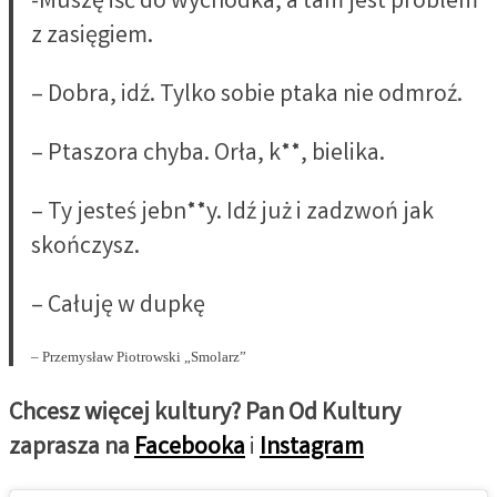
-Muszę iść do wychodka, a tam jest problem
z zasięgiem.
– Dobra, idź. Tylko sobie ptaka nie odmroź.
– Ptaszora chyba. Orła, k**, bielika.
– Ty jesteś jebn**y. Idź już i zadzwoń jak
skończysz.
– Całuję w dupkę
– Przemysław Piotrowski „Smolarz”
Chcesz więcej kultury? Pan Od Kultury
zaprasza na
Facebooka
i
Instagram