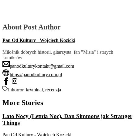
About Post Author
Pan Od Kultury - Wojciech Kozicki
Miłośnik dobrych historii, gitarzysta, fan "Misia" i starych
komiksów
panodkulturykontakt@gmail.com
https://panodkultury.com.pl
In
horror
,
kryminał
,
recenzja
More Stories
Lato Nocy (Letnia Noc). Dan Simmons jak Stranger
Things
Pan Od Kultury - Wojciech Kozicki