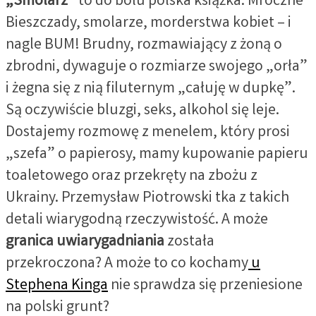
„Smolarz”
to do bólu polska książka. Mroczne
Bieszczady, smolarze, morderstwa kobiet – i
nagle BUM! Brudny, rozmawiający z żoną o
zbrodni, dywaguje o rozmiarze swojego „orła”
i żegna się z nią filuternym „całuję w dupkę”.
Są oczywiście bluzgi, seks, alkohol się leje.
Dostajemy rozmowę z menelem, który prosi
„szefa” o papierosy, mamy kupowanie papieru
toaletowego oraz przekręty na zbożu z
Ukrainy. Przemysław Piotrowski tka z takich
detali wiarygodną rzeczywistość. A może
granica uwiarygadniania
została
przekroczona? A może to co kochamy
u
Stephena Kinga
nie sprawdza się przeniesione
na polski grunt?