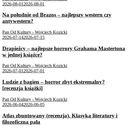
2026-08-01
2026-08-01
Na południe od Brazos – najlepszy western czy
antywestern?
Pan Od Kultury - Wojciech Kozicki
2026-07-14
2026-07-15
Drapieżcy – najlepsze horrory Grahama Mastertona
w jednej książce?
Pan Od Kultury - Wojciech Kozicki
2026-07-01
2026-07-01
Ludzie z bagien – horror zbyt ekstremalny?
[recenzja książki]
Pan Od Kultury - Wojciech Kozicki
2026-06-04
2026-06-05
Atlas zbuntowany (recenzja). Klasyka literatury i
filozoficzna pała