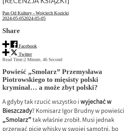
[RECENZJA KSIĄŻKI]
Pan Od Kultury - Wojciech Kozicki
2024-05-05
2024-05-05
Share
Facebook
Twitter
Read Time:
2 Minute, 46 Second
Powieść „Smolarz” Przemysława
Piotrowskiego to mięsisty polski
kryminał… a może zbyt polski?
A gdyby tak rzucić wszystko i
wyjechać w
Bieszczady
? Komisarz Igor Brudny w powieści
„Smolarz”
tak właśnie zrobił. Musi jednak
przerwać picie whisky w swojej samotni, bo