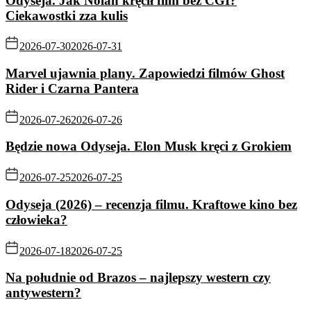
Odyseja. Jak Nolan kręcił film bez CGI?
Ciekawostki zza kulis
2026-07-30
2026-07-31
Marvel ujawnia plany. Zapowiedzi filmów Ghost
Rider i Czarna Pantera
2026-07-26
2026-07-26
Będzie nowa Odyseja. Elon Musk kręci z Grokiem
2026-07-25
2026-07-25
Odyseja (2026) – recenzja filmu. Kraftowe kino bez
człowieka?
2026-07-18
2026-07-25
Na południe od Brazos – najlepszy western czy
antywestern?