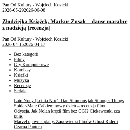
Pan Od Kultury - Wojciech Kozicki
2026-05-29
2026-06-08
Złodziejka Książek, Markus Zusak – danse macabre
z nadzieją [recenzja]
Pan Od Kultury - Wojciech Kozicki
2026-04-15
2026-04-17
Bez kategorii
Filmy
Gry Komputerowe
Komiksy
Książki
Muzyka
Recenzje
Seriale
Lato Nocy (Letnia Noc). Dan Simmons jak Stranger Things
Spider-Man: Całkiem nowy dzień – recenzja filmu
Odyseja. Jak Nolan kręcił film bez CGI? Ciekawostki zza
kulis
Marvel ujawnia plany. Zapowiedzi filmów Ghost Rider i
Czarna Pantera