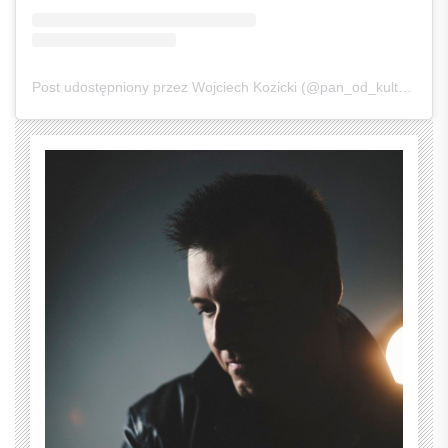
Post udostępniony przez Wojciech Kozicki (@pan_od_kultury)