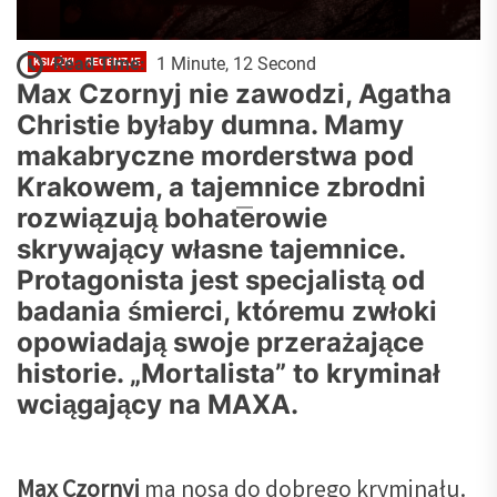
Read Time:
1 Minute, 12 Second
KSIĄŻKI
RECENZJE
Max Czornyj – Mortalista -
Max Czornyj nie zawodzi, Agatha
Christie byłaby dumna. Mamy
RECENZJA KSIĄŻKI – polski
makabryczne morderstwa pod
Sherlock Bond?
Krakowem, a tajemnice zbrodni
Pan Od Kultury - Wojciech Kozicki
2023-09-08
rozwiązują bohaterowie
skrywający własne tajemnice.
Protagonista jest specjalistą od
badania śmierci, któremu zwłoki
opowiadają swoje przerażające
historie. „Mortalista” to kryminał
wciągający na MAXA.
Max Czornyj
ma nosa do dobrego kryminału.