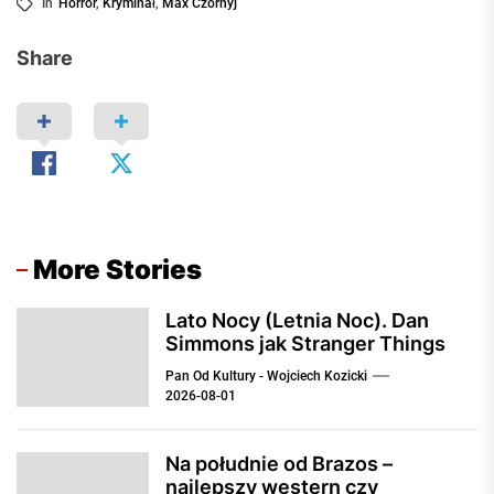
In
Horror
,
Kryminał
,
Max Czornyj
Share
More Stories
Lato Nocy (Letnia Noc). Dan
Simmons jak Stranger Things
Pan Od Kultury - Wojciech Kozicki
2026-08-01
Na południe od Brazos –
najlepszy western czy