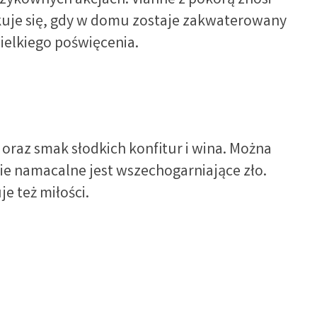
 ryzykownych akcjach. Vianne z pokorą znosi
likuje się, gdy w domu zostaje zakwaterowany
wielkiego poświęcenia.
oraz smak słodkich konfitur i wina. Można
ie namacalne jest wszechogarniające zło.
je też miłości.