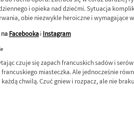
ącza do ruchu oporu. Zatraca się w coraz bardziej
 codziennego i opieka nad dziećmi. Sytuacja komp
etrwania, obie niezwykle heroiczne i wymagające 
 na
Facebooka
i
Instagram
ie
ając czuje się zapach francuskich sadów i serów 
 francuskiego miasteczka. Ale jednocześnie równ
każdą chwilą. Czuć gniew i rozpacz, ale nie braku