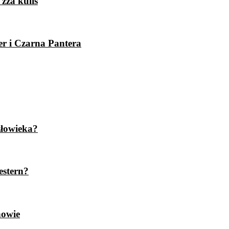
zza kulis
er i Czarna Pantera
złowieka?
estern?
nowie