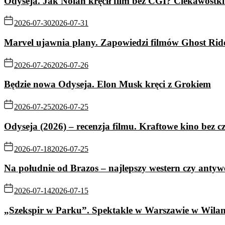
Odyseja. Jak Nolan kręcił film bez CGI? Ciekawostki 
2026-07-30
2026-07-31
Marvel ujawnia plany. Zapowiedzi filmów Ghost Rid
2026-07-26
2026-07-26
Będzie nowa Odyseja. Elon Musk kręci z Grokiem
2026-07-25
2026-07-25
Odyseja (2026) – recenzja filmu. Kraftowe kino bez c
2026-07-18
2026-07-25
Na południe od Brazos – najlepszy western czy antyw
2026-07-14
2026-07-15
„Szekspir w Parku”. Spektakle w Warszawie w Wila