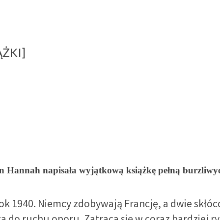
ĄŻKI]
stin Hannah napisała wyjątkową książkę pełną burzliwy
Rok 1940. Niemcy zdobywają Francję, a dwie skłóc