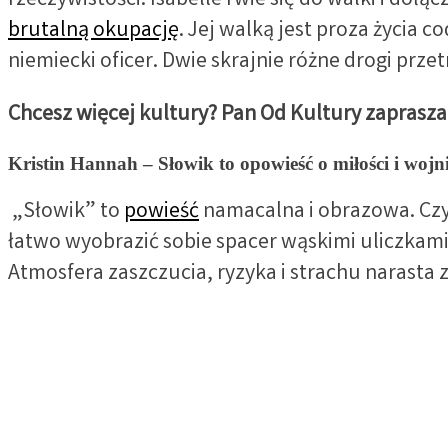
rzeczywistości. Isabelle rwie się do walki i doł
brutalną okupację
. Jej walką jest proza życia
niemiecki oficer. Dwie skrajnie różne drogi prz
Chcesz więcej kultury? Pan Od Kultury zaprasza
Kristin Hannah – Słowik to opowieść o miłości i wojn
„Słowik” to
powieść
namacalna i obrazowa. Czyt
łatwo wyobrazić sobie spacer wąskimi uliczkami
Atmosfera zaszczucia, ryzyka i strachu narasta z 