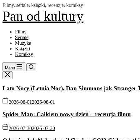
Skip
Filmy, seriale, książki, recenzje, komiksy
to
Pan od kultury
the
content
Filmy
Seriale
Muzyka
Książki
Komiksy
Menu
Lato Nocy (Letnia Noc). Dan Simmons jak Stranger 
2026-08-01
2026-08-01
Spider-Man: Całkiem nowy dzień – recenzja filmu
2026-07-30
2026-07-30