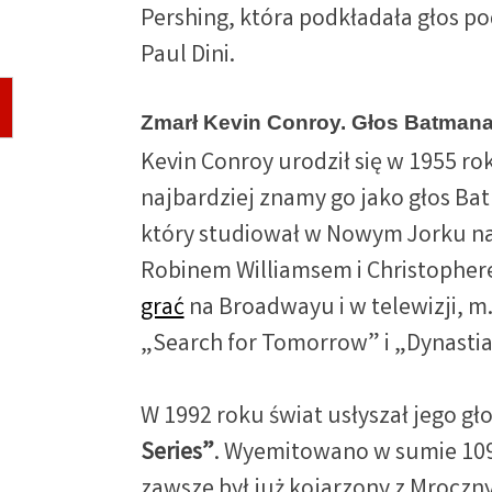
Pershing, która podkładała głos po
Paul Dini.
Zmarł Kevin Conroy. Głos Batmana
Kevin Conroy urodził się w 1955 r
najbardziej znamy go jako głos Ba
który studiował w Nowym Jorku na 
Robinem Williamsem i Christopher
grać
na Broadwayu i w telewizji, m.
„Search for Tomorrow” i „Dynastia
W 1992 roku świat usłyszał jego gł
Series”
. Wyemitowano w sumie 109
zawsze był już kojarzony z Mroczn