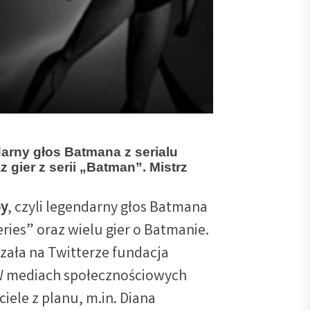
edł legendarny głos
darny głos Batmana z serialu
gier z serii „Batman”. Mistrz
oy
, czyli legendarny głos Batmana
ies” oraz wielu gier o Batmanie.
zała na Twitterze fundacja
 W mediach społecznościowych
iele z planu, m.in. Diana