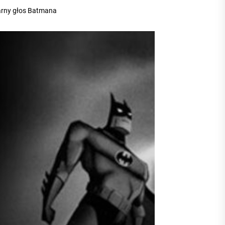
darny głos Batmana