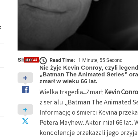
k
Share
Read Time:
1 Minute, 55 Second
SERIALE
Nie żyje Kevin Conroy. Odsz
Nie żyje Kevin Conroy, czyli legen
„Batman The Animated Series” oraz 
Batmana
zmarł w wieku 66 lat.
Wielka tragedia. Zmarł
Kevin Conr
Pan Od Kultury - Wojciech Kozicki
2022-11-11
z serialu „Batman The Animated Ser
Informację o śmierci Kevina przeka
Petera Mayhew. Aktor miał 66 lat.
kondolencje przekazali jego przyjac