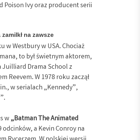
d Poison Ivy oraz producent serii
 zamilkł na zawsze
oku w Westbury w USA. Chociaż
tmana, to był świetnym aktorem,
Juilliard Drama School z
em Reevem. W 1978 roku zaczął
in., w serialach „Kennedy”,
”.
os w
„Batman The Animated
 odcinków, a Kevin Conroy na
ym Rycerzem. W polskiej wersji