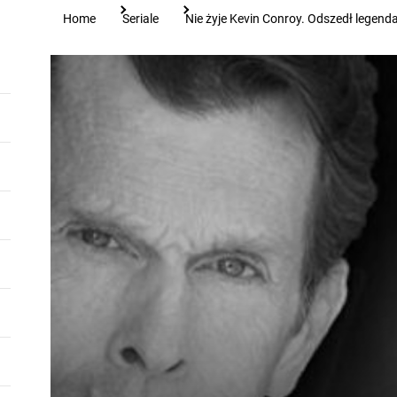
Home
Seriale
Nie żyje Kevin Conroy. Odszedł legen