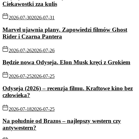
Ciekawostki zza kulis
2026-07-30
2026-07-31
Marvel ujawnia plany. Zapowiedzi filmów Ghost
Rider i Czarna Pantera
2026-07-26
2026-07-26
Będzie nowa Odyseja. Elon Musk kręci z Grokiem
2026-07-25
2026-07-25
Odyseja (2026) – recenzja filmu. Kraftowe kino bez
człowieka?
2026-07-18
2026-07-25
Na południe od Brazos – najlepszy western czy
antywestern?