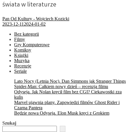
świata w literaturze
Pan Od Kultury - Wojciech Kozicki
2023-12-11
2024-01-02
Bez kategorii
Filmy
Gry Komputerowe
Komiksy
Książki
Muzyka
Recenzje
Seriale
Lato Nocy (Letnia Noc). Dan Simmons jak Stranger Things
Spider-Man: Całkiem nowy dzień – recenzja filmu
Odyseja. Jak Nolan kręcił film bez CGI? Ciekawostki zza
kulis
Marvel ujawnia plany. Zapowiedzi filmów Ghost Rider i
Czarna Pantera
Będzie nowa Odyseja. Elon Musk kręci z Grokiem
Szukaj