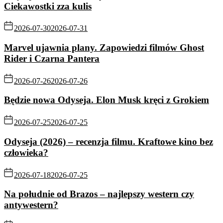
Ciekawostki zza kulis
2026-07-30
2026-07-31
Marvel ujawnia plany. Zapowiedzi filmów Ghost
Rider i Czarna Pantera
2026-07-26
2026-07-26
Będzie nowa Odyseja. Elon Musk kręci z Grokiem
2026-07-25
2026-07-25
Odyseja (2026) – recenzja filmu. Kraftowe kino bez
człowieka?
2026-07-18
2026-07-25
Na południe od Brazos – najlepszy western czy
antywestern?