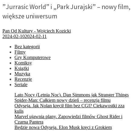
”Jurrasic World” i „Park Jurajski” – nowy film,
większe uniwersum
Pan Od Kultury - Wojciech Kozicki
2024-02-10
2024-02-11
Bez kategorii
Filmy
Gry Komputerowe
Komiksy
Książki
Muzyka
Recenzje
Seriale
Lato Nocy (Letnia Noc). Dan Simmons jak Stranger Things
Spider-Man: Całkiem nowy dzień – recenzja filmu
Odyseja. Jak Nolan kręcił film bez CGI? Ciekawostki zza
kulis
Marvel ujawnia plany. Zapowiedzi filmów Ghost Rider i
Czarna Pantera
Będzie nowa Odyseja. Elon Musk kręci z Grokiem