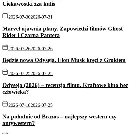
Ciekawostki zza kulis
2026-07-30
2026-07-31
Marvel ujawnia plany. Zapowiedzi filmów Ghost
Rider i Czarna Pantera
2026-07-26
2026-07-26
Będzie nowa Odyseja. Elon Musk kręci z Grokiem
2026-07-25
2026-07-25
Odyseja (2026) – recenzja filmu. Kraftowe kino bez
człowieka?
2026-07-18
2026-07-25
Na południe od Brazos – najlepszy western czy
antywestern?