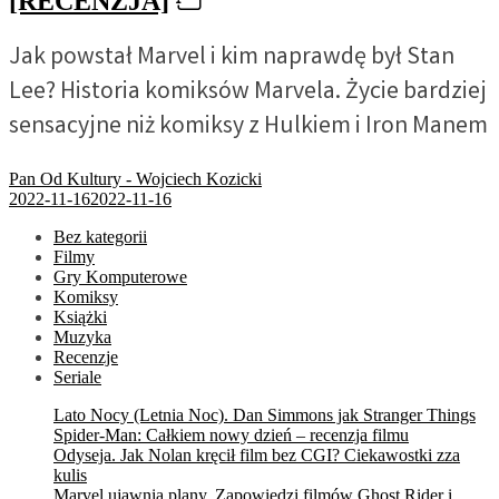
[RECENZJA]
Jak powstał Marvel i kim naprawdę był Stan
Lee? Historia komiksów Marvela. Życie bardziej
sensacyjne niż komiksy z Hulkiem i Iron Manem
Pan Od Kultury - Wojciech Kozicki
2022-11-16
2022-11-16
Bez kategorii
Filmy
Gry Komputerowe
Komiksy
Książki
Muzyka
Recenzje
Seriale
Lato Nocy (Letnia Noc). Dan Simmons jak Stranger Things
Spider-Man: Całkiem nowy dzień – recenzja filmu
Odyseja. Jak Nolan kręcił film bez CGI? Ciekawostki zza
kulis
Marvel ujawnia plany. Zapowiedzi filmów Ghost Rider i