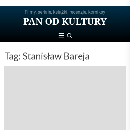
Skip
Filmy, seriale, książki, recenzje, komiksy
to
PAN OD KULTURY
the
content
Tag:
Stanisław Bareja