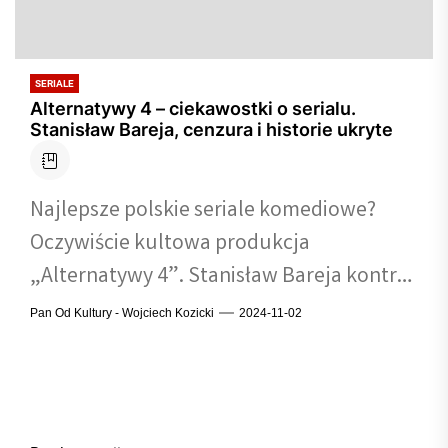
SERIALE
Alternatywy 4 – ciekawostki o serialu.
Stanisław Bareja, cenzura i historie ukryte
Najlepsze polskie seriale komediowe?
Oczywiście kultowa produkcja
„Alternatywy 4”. Stanisław Bareja kontra
cenzura, PRL i stan wojenny
Pan Od Kultury - Wojciech Kozicki
2024-11-02