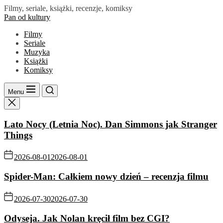
Skip
Filmy, seriale, książki, recenzje, komiksy
to
Pan od kultury
the
Filmy
content
Seriale
Muzyka
Książki
Komiksy
Menu
Lato Nocy (Letnia Noc). Dan Simmons jak Stranger
Things
2026-08-01
2026-08-01
Spider-Man: Całkiem nowy dzień – recenzja filmu
2026-07-30
2026-07-30
Odyseja. Jak Nolan kręcił film bez CGI?