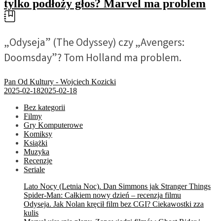
tylko podłoży głos? Marvel ma problem
„Odyseja” (The Odyssey) czy „Avengers:
Doomsday”? Tom Holland ma problem.
Pan Od Kultury - Wojciech Kozicki
2025-02-18
2025-02-18
Bez kategorii
Filmy
Gry Komputerowe
Komiksy
Książki
Muzyka
Recenzje
Seriale
Lato Nocy (Letnia Noc). Dan Simmons jak Stranger Things
Spider-Man: Całkiem nowy dzień – recenzja filmu
Odyseja. Jak Nolan kręcił film bez CGI? Ciekawostki zza
kulis