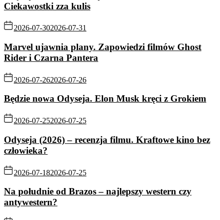
Ciekawostki zza kulis
2026-07-30
2026-07-31
Marvel ujawnia plany. Zapowiedzi filmów Ghost
Rider i Czarna Pantera
2026-07-26
2026-07-26
Będzie nowa Odyseja. Elon Musk kręci z Grokiem
2026-07-25
2026-07-25
Odyseja (2026) – recenzja filmu. Kraftowe kino bez
człowieka?
2026-07-18
2026-07-25
Na południe od Brazos – najlepszy western czy
antywestern?