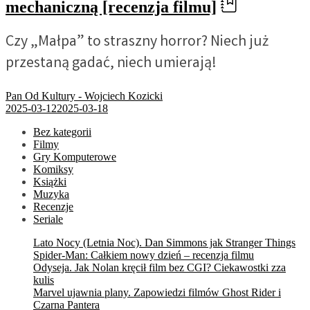
mechaniczną [recenzja filmu]
Czy „Małpa” to straszny horror? Niech już
przestaną gadać, niech umierają!
Pan Od Kultury - Wojciech Kozicki
2025-03-12
2025-03-18
Bez kategorii
Filmy
Gry Komputerowe
Komiksy
Książki
Muzyka
Recenzje
Seriale
Lato Nocy (Letnia Noc). Dan Simmons jak Stranger Things
Spider-Man: Całkiem nowy dzień – recenzja filmu
Odyseja. Jak Nolan kręcił film bez CGI? Ciekawostki zza
kulis
Marvel ujawnia plany. Zapowiedzi filmów Ghost Rider i
Czarna Pantera