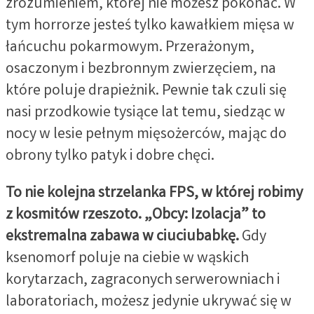
zrozumieniem, której nie możesz pokonać. W
tym horrorze jesteś tylko kawałkiem mięsa w
łańcuchu pokarmowym. Przerażonym,
osaczonym i bezbronnym zwierzęciem, na
które poluje drapieżnik. Pewnie tak czuli się
nasi przodkowie tysiące lat temu, siedząc w
nocy w lesie pełnym mięsożerców, mając do
obrony tylko patyk i dobre chęci.
To nie kolejna strzelanka FPS, w której robimy
z kosmitów rzeszoto. „Obcy: Izolacja” to
ekstremalna zabawa w ciuciubabkę.
Gdy
ksenomorf poluje na ciebie w wąskich
korytarzach, zagraconych serwerowniach i
laboratoriach, możesz jedynie ukrywać się w