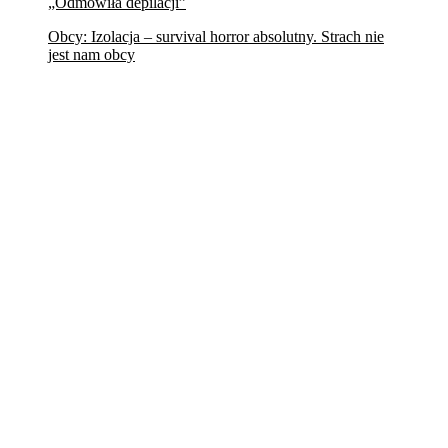
„Odmówiła depilacji”
Obcy: Izolacja – survival horror absolutny. Strach nie
jest nam obcy