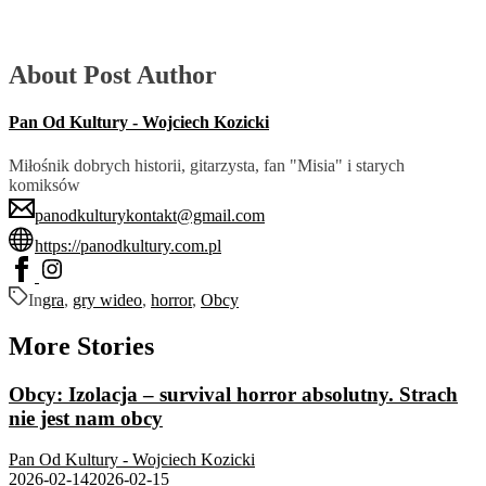
About Post Author
Pan Od Kultury - Wojciech Kozicki
Miłośnik dobrych historii, gitarzysta, fan "Misia" i starych
komiksów
panodkulturykontakt@gmail.com
https://panodkultury.com.pl
In
gra
,
gry wideo
,
horror
,
Obcy
More Stories
Obcy: Izolacja – survival horror absolutny. Strach
nie jest nam obcy
Pan Od Kultury - Wojciech Kozicki
2026-02-14
2026-02-15