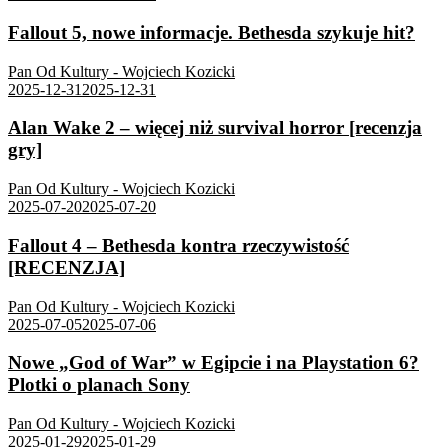
Fallout 5, nowe informacje. Bethesda szykuje hit?
Pan Od Kultury - Wojciech Kozicki
2025-12-31
2025-12-31
Alan Wake 2 – więcej niż survival horror [recenzja
gry]
Pan Od Kultury - Wojciech Kozicki
2025-07-20
2025-07-20
Fallout 4 – Bethesda kontra rzeczywistość
[RECENZJA]
Pan Od Kultury - Wojciech Kozicki
2025-07-05
2025-07-06
Nowe „God of War” w Egipcie i na Playstation 6?
Plotki o planach Sony
Pan Od Kultury - Wojciech Kozicki
2025-01-29
2025-01-29