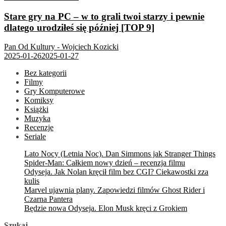
Stare gry na PC – w to grali twoi starzy i pewnie
dlatego urodziłeś się później [TOP 9]
Pan Od Kultury - Wojciech Kozicki
2025-01-26
2025-01-27
Bez kategorii
Filmy
Gry Komputerowe
Komiksy
Książki
Muzyka
Recenzje
Seriale
Lato Nocy (Letnia Noc). Dan Simmons jak Stranger Things
Spider-Man: Całkiem nowy dzień – recenzja filmu
Odyseja. Jak Nolan kręcił film bez CGI? Ciekawostki zza
kulis
Marvel ujawnia plany. Zapowiedzi filmów Ghost Rider i
Czarna Pantera
Będzie nowa Odyseja. Elon Musk kręci z Grokiem
Szukaj