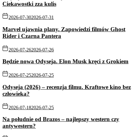
Ciekawostki zza kulis
2026-07-30
2026-07-31
Marvel ujawnia plany. Zapowiedzi filmów Ghost
Rider i Czarna Pantera
2026-07-26
2026-07-26
Będzie nowa Odyseja. Elon Musk kręci z Grokiem
2026-07-25
2026-07-25
Odyseja (2026) – recenzja filmu. Kraftowe kino bez
człowieka?
2026-07-18
2026-07-25
Na południe od Brazos – najlepszy western czy
antywestern?