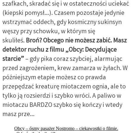
szafkach, skradać się i w ostateczności uciekać
(kiepski pomysł…). Czasem pozostaje jedynie
wstrzymać oddech, gdy kosmiczny sukinsyn
węszy przy schowku, w którym się
skuliłeś.
Broń? Obcego nie możesz zabić. Masz
detektor ruchu z filmu „Obcy: Decydujące
starcie”
– gdy pika coraz szybciej, alarmując
przed zagrożeniem, krew zamarza w żyłach. W
późniejszym etapie możesz co prawda
przepędzać kreaturę miotaczem ognia, ale to
tylko ją rozsierdzi i szybko wróci. A paliwo w
miotaczu BARDZO szybko się kończy i wtedy
masz prze…
Obcy – ósmy pasażer Nostromo – ciekawostki o filmie.