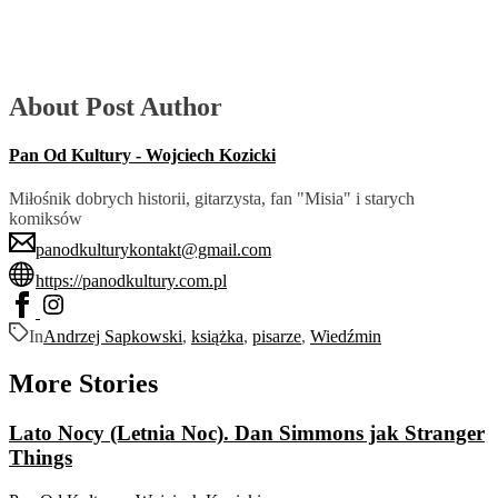
About Post Author
Pan Od Kultury - Wojciech Kozicki
Miłośnik dobrych historii, gitarzysta, fan "Misia" i starych
komiksów
panodkulturykontakt@gmail.com
https://panodkultury.com.pl
In
Andrzej Sapkowski
,
książka
,
pisarze
,
Wiedźmin
More Stories
Lato Nocy (Letnia Noc). Dan Simmons jak Stranger
Things