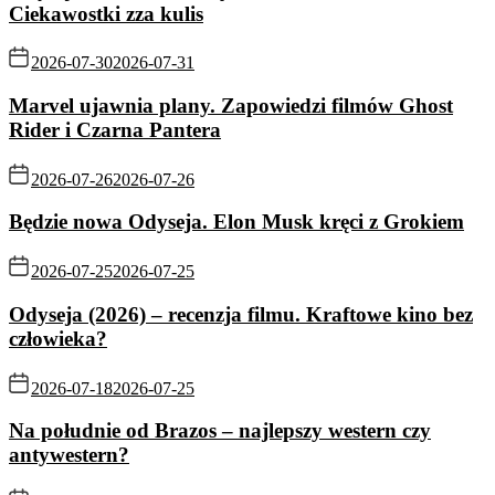
Ciekawostki zza kulis
2026-07-30
2026-07-31
Marvel ujawnia plany. Zapowiedzi filmów Ghost
Rider i Czarna Pantera
2026-07-26
2026-07-26
Będzie nowa Odyseja. Elon Musk kręci z Grokiem
2026-07-25
2026-07-25
Odyseja (2026) – recenzja filmu. Kraftowe kino bez
człowieka?
2026-07-18
2026-07-25
Na południe od Brazos – najlepszy western czy
antywestern?