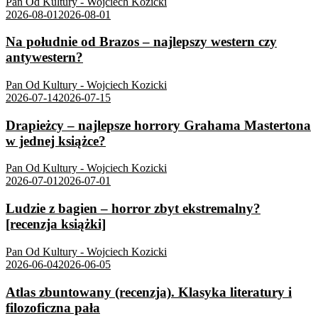
Pan Od Kultury - Wojciech Kozicki
2026-08-01
2026-08-01
Na południe od Brazos – najlepszy western czy
antywestern?
Pan Od Kultury - Wojciech Kozicki
2026-07-14
2026-07-15
Drapieżcy – najlepsze horrory Grahama Mastertona
w jednej książce?
Pan Od Kultury - Wojciech Kozicki
2026-07-01
2026-07-01
Ludzie z bagien – horror zbyt ekstremalny?
[recenzja książki]
Pan Od Kultury - Wojciech Kozicki
2026-06-04
2026-06-05
Atlas zbuntowany (recenzja). Klasyka literatury i
filozoficzna pała