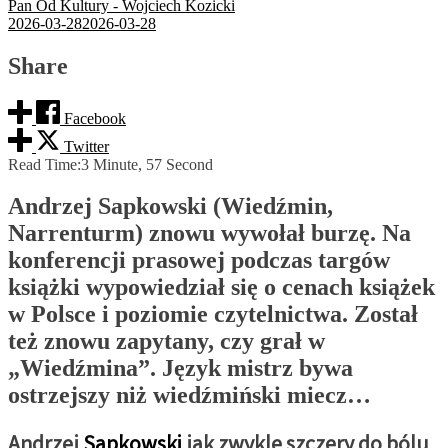
Pan Od Kultury - Wojciech Kozicki
2026-03-28
2026-03-28
Share
Facebook
Twitter
Read Time:
3 Minute, 57 Second
Andrzej Sapkowski (Wiedźmin,
Narrenturm) znowu wywołał burzę. Na
konferencji prasowej podczas targów
książki wypowiedział się o cenach książek
w Polsce i poziomie czytelnictwa. Został
też znowu zapytany, czy grał w
„Wiedźmina”. Język mistrz bywa
ostrzejszy niż wiedźmiński miecz…
Andrzej
Sapkowski
jak zwykle szczery do bólu
.