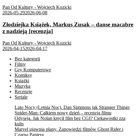
Pan Od Kultury - Wojciech Kozicki
2026-05-29
2026-06-08
Złodziejka Książek, Markus Zusak – danse macabre
z nadzieją [recenzja]
Pan Od Kultury - Wojciech Kozicki
2026-04-15
2026-04-17
Bez kategorii
Filmy
Gry Komputerowe
Komiksy
Książki
Muzyka
Recenzje
Seriale
Lato Nocy (Letnia Noc). Dan Simmons jak Stranger Things
Spider-Man: Całkiem nowy dzień – recenzja filmu
Odyseja. Jak Nolan kręcił film bez CGI? Ciekawostki zza
kulis
Marvel ujawnia plany. Zapowiedzi filmów Ghost Rider i
Czarna Pantera