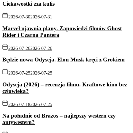
Ciekawostki zza kulis
2026-07-30
2026-07-31
Marvel ujawnia plany. Zapowiedzi filmów Ghost
Rider i Czarna Pantera
2026-07-26
2026-07-26
Będzie nowa Odyseja. Elon Musk kręci z Grokiem
2026-07-25
2026-07-25
Odyseja (2026) – recenzja filmu. Kraftowe kino bez
człowieka?
2026-07-18
2026-07-25
Na południe od Brazos – najlepszy western czy
antywestern?