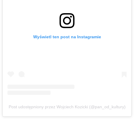
Wyświetl ten post na Instagramie
Post udostępniony przez Wojciech Kozicki (@pan_od_kultury)