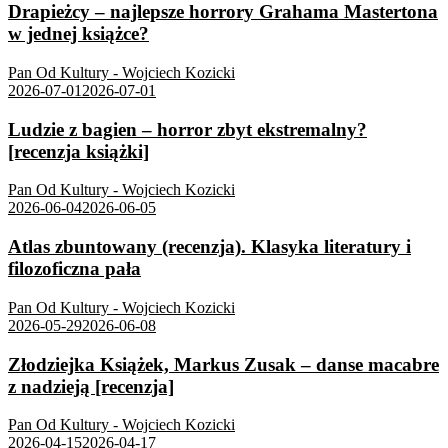
Drapieżcy – najlepsze horrory Grahama Mastertona
w jednej książce?
Pan Od Kultury - Wojciech Kozicki
2026-07-01
2026-07-01
Ludzie z bagien – horror zbyt ekstremalny?
[recenzja książki]
Pan Od Kultury - Wojciech Kozicki
2026-06-04
2026-06-05
Atlas zbuntowany (recenzja). Klasyka literatury i
filozoficzna pała
Pan Od Kultury - Wojciech Kozicki
2026-05-29
2026-06-08
Złodziejka Książek, Markus Zusak – danse macabre
z nadzieją [recenzja]
Pan Od Kultury - Wojciech Kozicki
2026-04-15
2026-04-17