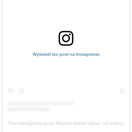
Wyświetl ten post na Instagramie
Post udostępniony przez Wojciech Kozicki (@pan_od_kultury)