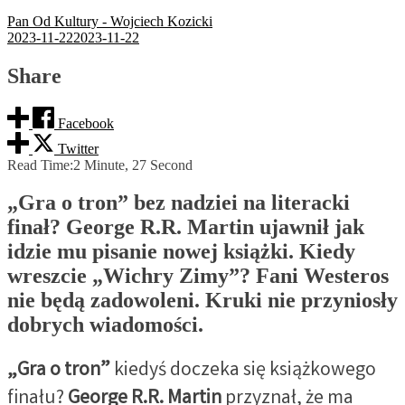
Pan Od Kultury - Wojciech Kozicki
2023-11-22
2023-11-22
Share
Facebook
Twitter
Read Time:
2 Minute, 27 Second
„Gra o tron” bez nadziei na literacki
finał? George R.R. Martin ujawnił jak
idzie mu pisanie nowej książki. Kiedy
wreszcie „Wichry Zimy”? Fani Westeros
nie będą zadowoleni. Kruki nie przyniosły
dobrych wiadomości.
„Gra o tron”
kiedyś doczeka się książkowego
finału?
George R.R. Martin
przyznał, że ma