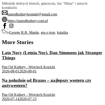
Miłośnik dobrych historii, gitarzysta, fan "Misia" i starych
komiksów
panodkulturykontakt@gmail.com
https://panodkultury.com.pl
In
George R.R. Martin
,
gra o tron
,
książka
More Stories
Lato Nocy (Letnia Noc). Dan Simmons jak Stranger
Things
Pan Od Kultury - Wojciech Kozicki
2026-08-01
2026-08-01
Na południe od Brazos – najlepszy western czy
antywestern?
Pan Od Kultury - Wojciech Kozicki
2026-07-14
2026-07-15