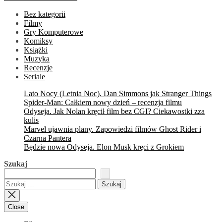
Bez kategorii
Filmy
Gry Komputerowe
Komiksy
Książki
Muzyka
Recenzje
Seriale
Lato Nocy (Letnia Noc). Dan Simmons jak Stranger Things
Spider-Man: Całkiem nowy dzień – recenzja filmu
Odyseja. Jak Nolan kręcił film bez CGI? Ciekawostki zza
kulis
Marvel ujawnia plany. Zapowiedzi filmów Ghost Rider i
Czarna Pantera
Będzie nowa Odyseja. Elon Musk kręci z Grokiem
Szukaj
Szukaj:
Close