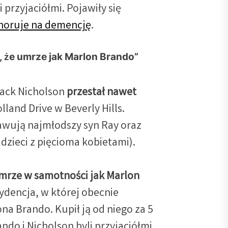
 przyjaciółmi. Pojawiły się
horuje na demencję
.
, że umrze jak Marlon Brando”
Jack Nicholson
przestał nawet
lland Drive w Beverly Hills.
awują najmłodszy syn Ray oraz
 dzieci z pięcioma kobietami).
mrze w samotności jak Marlon
zydencja, w której obecnie
na Brando. Kupił ją od niego za 5
do i Nicholson byli przyjaciółmi.