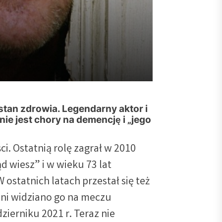
. „Jego umysł jest w
stan zdrowia. Legendarny aktor i
 jest chory na demencję i „jego
i. Ostatnią rolę zagrał w 2010
 wiesz” i w wieku 73 lat
W ostatnich latach przestał się też
tni widziano go na meczu
ierniku 2021 r. Teraz nie