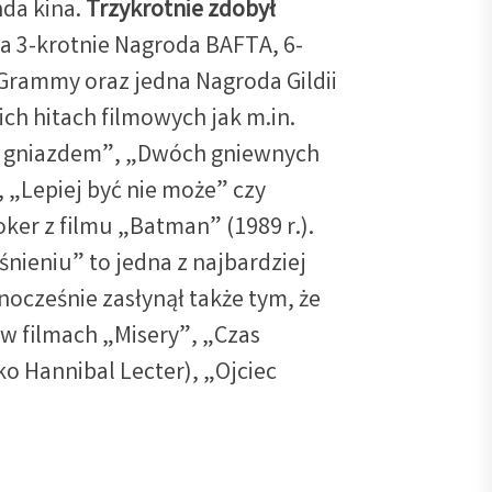
da kina.
Trzykrotnie zdobył
iła 3-krotnie Nagroda BAFTA, 6-
 Grammy oraz jedna Nagroda Gildii
ch hitach filmowych jak m.in.
m gniazdem”, „Dwóch gniewnych
, „Lepiej być nie może” czy
oker z filmu „Batman” (1989 r.).
śnieniu” to jedna z najbardziej
nocześnie zasłynął także tym, że
 w filmach „Misery”, „Czas
ko Hannibal Lecter), „Ojciec