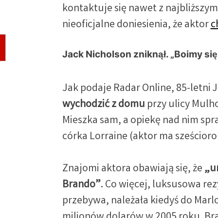
kontaktuje się nawet z najbliższymi
nieoficjalne doniesienia, że aktor
c
Jack Nicholson zniknął. „Boimy się
Jak podaje Radar Online, 85-letni 
wychodzić z domu
przy ulicy Mulho
Mieszka sam, a opiekę nad nim spr
córka Lorraine (aktor ma sześcioro
Znajomi aktora obawiają się, że
„u
Brando”
. Co więcej, luksusowa re
przebywa, należała kiedyś do Marlo
milionów dolarów w 2005 roku. Bran