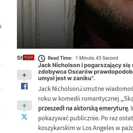
k
Share
Read Time:
1 Minute, 43 Second
FILMY
Jack Nicholson w złym stanie
Jack Nicholson i pogarszający się 
zdobywca Oscarów prawdopodobnie
zaniku”
umysł jest w zaniku”.
Jack Nicholson i smutne wiadomośc
Pan Od Kultury - Wojciech Kozicki
2023-01-13
roku w komedii romantycznej „Skąd
przeszedł na aktorską emeryturę
. 
pokazywać publicznie. Po raz osta
koszykarskim w Los Angeles w paźdz