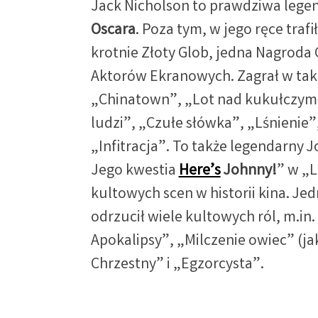
Jack Nicholson to prawdziwa legen
Oscara
. Poza tym, w jego ręce traf
krotnie Złoty Glob, jedna Nagroda
Aktorów Ekranowych. Zagrał w taki
„Chinatown”, „Lot nad kukułczy
ludzi”, „Czułe słówka”, „Lśnienie”
„Infitracja”. To także legendarny J
Jego kwestia
Here’s
Johnny!
” w „L
kultowych scen w historii kina. Jed
odrzucił wiele kultowych ról, m.in.
Apokalipsy”, „Milczenie owiec” (ja
Chrzestny” i „Egzorcysta”.