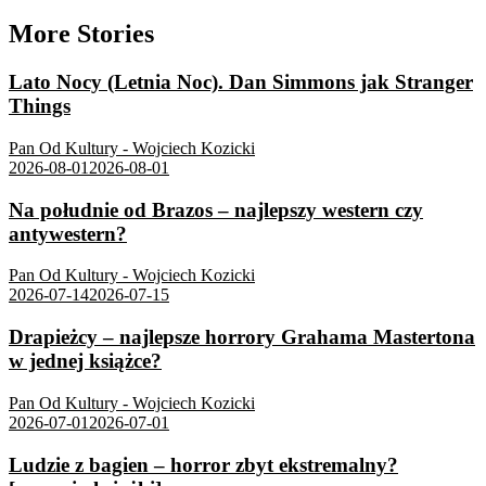
More Stories
Lato Nocy (Letnia Noc). Dan Simmons jak Stranger
Things
Pan Od Kultury - Wojciech Kozicki
2026-08-01
2026-08-01
Na południe od Brazos – najlepszy western czy
antywestern?
Pan Od Kultury - Wojciech Kozicki
2026-07-14
2026-07-15
Drapieżcy – najlepsze horrory Grahama Mastertona
w jednej książce?
Pan Od Kultury - Wojciech Kozicki
2026-07-01
2026-07-01
Ludzie z bagien – horror zbyt ekstremalny?