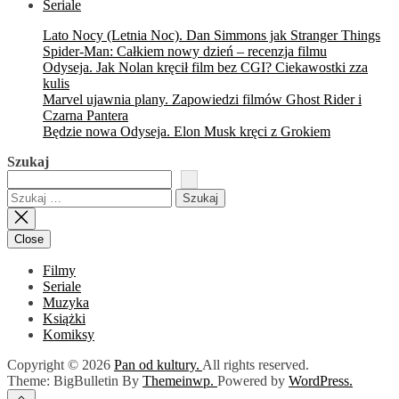
Seriale
Lato Nocy (Letnia Noc). Dan Simmons jak Stranger Things
Spider-Man: Całkiem nowy dzień – recenzja filmu
Odyseja. Jak Nolan kręcił film bez CGI? Ciekawostki zza
kulis
Marvel ujawnia plany. Zapowiedzi filmów Ghost Rider i
Czarna Pantera
Będzie nowa Odyseja. Elon Musk kręci z Grokiem
Szukaj
Szukaj:
Close
Filmy
Seriale
Muzyka
Książki
Komiksy
Copyright © 2026
Pan od kultury.
All rights reserved.
Theme: BigBulletin By
Themeinwp.
Powered by
WordPress.