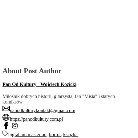
About Post Author
Pan Od Kultury - Wojciech Kozicki
Miłośnik dobrych historii, gitarzysta, fan "Misia" i starych
komiksów
panodkulturykontakt@gmail.com
https://panodkultury.com.pl
In
graham masterton
,
horror
,
książka