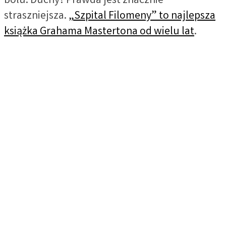
bólu. Duchy? Prawda jest znacznie
straszniejsza.
„Szpital Filomeny” to najlepsza
książka Grahama Mastertona od wielu lat
.