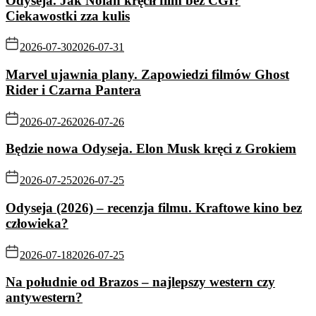
Odyseja. Jak Nolan kręcił film bez CGI?
Ciekawostki zza kulis
2026-07-30
2026-07-31
Marvel ujawnia plany. Zapowiedzi filmów Ghost
Rider i Czarna Pantera
2026-07-26
2026-07-26
Będzie nowa Odyseja. Elon Musk kręci z Grokiem
2026-07-25
2026-07-25
Odyseja (2026) – recenzja filmu. Kraftowe kino bez
człowieka?
2026-07-18
2026-07-25
Na południe od Brazos – najlepszy western czy
antywestern?