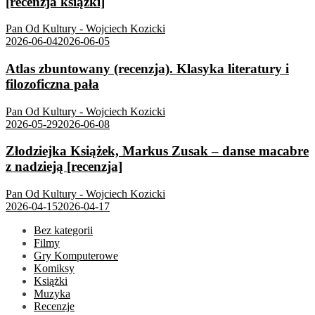
[recenzja książki]
Pan Od Kultury - Wojciech Kozicki
2026-06-04
2026-06-05
Atlas zbuntowany (recenzja). Klasyka literatury i
filozoficzna pała
Pan Od Kultury - Wojciech Kozicki
2026-05-29
2026-06-08
Złodziejka Książek, Markus Zusak – danse macabre
z nadzieją [recenzja]
Pan Od Kultury - Wojciech Kozicki
2026-04-15
2026-04-17
Bez kategorii
Filmy
Gry Komputerowe
Komiksy
Książki
Muzyka
Recenzje