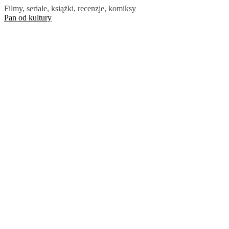
Skip
Filmy, seriale, książki, recenzje, komiksy
to
Pan od kultury
the
content