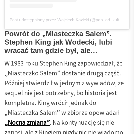
Post udostępniony przez Wojciech Kozicki (@pan_od_kultury)
Powrót do „Miasteczka Salem”.
Stephen King jak Wodecki, lubi
wracać tam gdzie był, ale…
W 1983 roku Stephen King zapowiedział, że
„Miasteczko Salem” dostanie drugą część.
Później stwierdził w jednym z wywiadów, że
sequel nie jest potrzebny, bo historia jest
kompletna. King wrócił jednak do
„Miasteczka Salem” w zbiorze opowiadań
„Nocna zmiana”
. Na kontynuację się nie
zanosi, ale z Kingiem nigdy nic nie wiadomo.