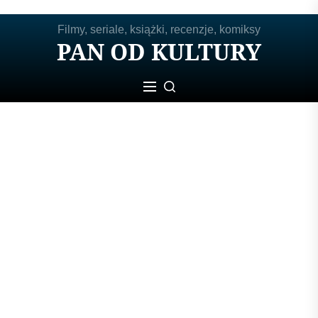
Skip
Filmy, seriale, książki, recenzje, komiksy
to
PAN OD KULTURY
the
content