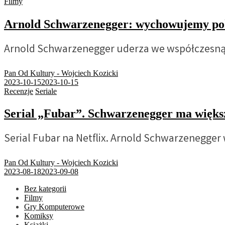
Filmy
Arnold Schwarzenegger: wychowujemy p
Arnold Schwarzenegger uderza we współczesną 
Pan Od Kultury - Wojciech Kozicki
2023-10-15
2023-10-15
Recenzje
Seriale
Serial „Fubar”. Schwarzenegger ma więk
Serial Fubar na Netflix. Arnold Schwarzenegger 
Pan Od Kultury - Wojciech Kozicki
2023-08-18
2023-09-08
Bez kategorii
Filmy
Gry Komputerowe
Komiksy
Książki