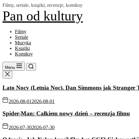
Skip
Filmy, seriale, książki, recenzje, komiksy
to
Pan od kultury
the
content
Filmy
Seriale
Muzyka
Książki
Komiksy
Menu
Lato Nocy (Letnia Noc). Dan Simmons jak Stranger 
2026-08-01
2026-08-01
Spider-Man: Całkiem nowy dzień – recenzja filmu
2026-07-30
2026-07-30