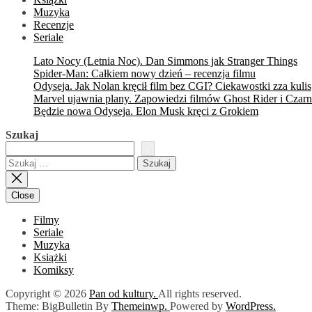
Muzyka
Recenzje
Seriale
Lato Nocy (Letnia Noc). Dan Simmons jak Stranger Things
Spider-Man: Całkiem nowy dzień – recenzja filmu
Odyseja. Jak Nolan kręcił film bez CGI? Ciekawostki zza kulis
Marvel ujawnia plany. Zapowiedzi filmów Ghost Rider i Czarn
Będzie nowa Odyseja. Elon Musk kręci z Grokiem
Szukaj
Szukaj:
Close
Filmy
Seriale
Muzyka
Książki
Komiksy
Copyright © 2026
Pan od kultury.
All rights reserved.
Theme: BigBulletin By
Themeinwp.
Powered by
WordPress.