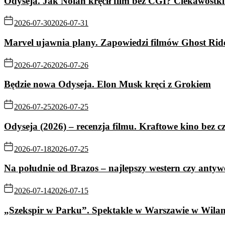
Odyseja. Jak Nolan kręcił film bez CGI? Ciekawostki 
2026-07-30
2026-07-31
Marvel ujawnia plany. Zapowiedzi filmów Ghost Rid
2026-07-26
2026-07-26
Będzie nowa Odyseja. Elon Musk kręci z Grokiem
2026-07-25
2026-07-25
Odyseja (2026) – recenzja filmu. Kraftowe kino bez c
2026-07-18
2026-07-25
Na południe od Brazos – najlepszy western czy antyw
2026-07-14
2026-07-15
„Szekspir w Parku”. Spektakle w Warszawie w Wila