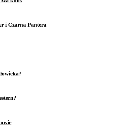
zza kulis
er i Czarna Pantera
złowieka?
estern?
nowie