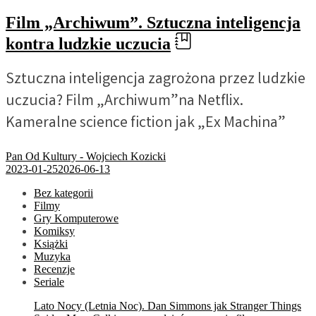
Film „Archiwum”. Sztuczna inteligencja
kontra ludzkie uczucia
Sztuczna inteligencja zagrożona przez ludzkie
uczucia? Film „Archiwum”na Netflix.
Kameralne science fiction jak „Ex Machina”
Pan Od Kultury - Wojciech Kozicki
2023-01-25
2026-06-13
Bez kategorii
Filmy
Gry Komputerowe
Komiksy
Książki
Muzyka
Recenzje
Seriale
Lato Nocy (Letnia Noc). Dan Simmons jak Stranger Things