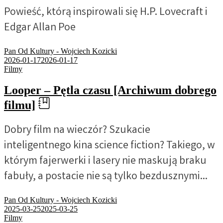
Powieść, którą inspirowali się H.P. Lovecraft i
Edgar Allan Poe
Pan Od Kultury - Wojciech Kozicki
2026-01-17
2026-01-17
Filmy
Looper – Pętla czasu [Archiwum dobrego
filmu]
Dobry film na wieczór? Szukacie
inteligentnego kina science fiction? Takiego, w
którym fajerwerki i lasery nie maskują braku
fabuły, a postacie nie są tylko bezdusznymi...
Pan Od Kultury - Wojciech Kozicki
2025-03-25
2025-03-25
Filmy