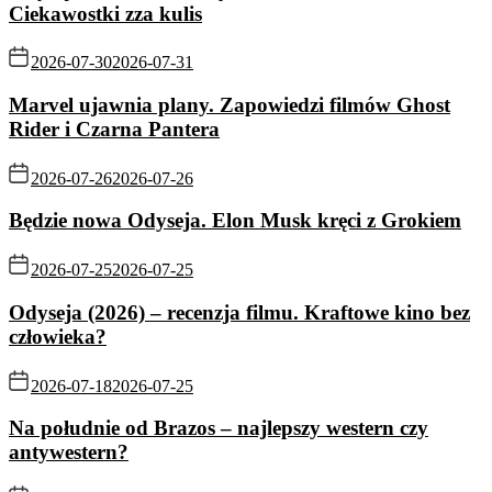
Ciekawostki zza kulis
2026-07-30
2026-07-31
Marvel ujawnia plany. Zapowiedzi filmów Ghost
Rider i Czarna Pantera
2026-07-26
2026-07-26
Będzie nowa Odyseja. Elon Musk kręci z Grokiem
2026-07-25
2026-07-25
Odyseja (2026) – recenzja filmu. Kraftowe kino bez
człowieka?
2026-07-18
2026-07-25
Na południe od Brazos – najlepszy western czy
antywestern?