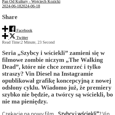
Pan Od Kultury - Wojciech Kozicki
2024-06-18
2024-06-18
Share
Facebook
Twitter
Read Time:
2 Minute, 23 Second
Seria „Szybcy i wściekli” zamieni się w
filmowe zombie niczym „The Walking
Dead”, które nie chce zemrzeć i tylko
straszy? Vin Diesel na Instagramie
opublikował grafikę koncepcyjną z nowej
odsłony cyklu. Wiadomo już, że premiery
szybko nie będzie, a twórcy są wściekli, bo
nie ma pieniędzy.
Czekacie na nowy film
„Szybcy i wściekli”
? Vin