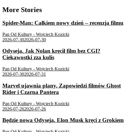
More Stories
Spider-Man: Całkiem nowy dzień – recenzja filmu
Pan Od Kultury - Wojciech Kozicki
2026-07-30
2026-07-30
Odyseja. Jak Nolan kręcił film bez CGI?
Ciekawostki zza kulis
Pan Od Kultury - Wojciech Kozicki
2026-07-30
2026-07-31
Marvel ujawnia plany. Zapowiedzi filmów Ghost
Rider i Czarna Pantera
Pan Od Kultury - Wojciech Kozicki
2026-07-26
2026-07-26
Będzie nowa Odyseja. Elon Musk kręci z Grokiem
Pan Od Kultury - Wojciech Kozicki