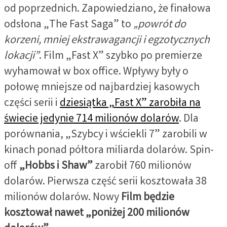
od poprzednich. Zapowiedziano, że finałowa
odsłona „The Fast Saga” to
„powrót do
korzeni, mniej ekstrawagancji i egzotycznych
lokacji”
. Film „Fast X” szybko po premierze
wyhamował w box office. Wpływy były o
połowę mniejsze od najbardziej kasowych
części serii i
dziesiątka „Fast X” zarobiła na
świecie jedynie 714 milionów dolarów
. Dla
porównania, „Szybcy i wściekli 7” zarobili w
kinach ponad półtora miliarda dolarów. Spin-
off
„Hobbs i Shaw”
zarobił 760 milionów
dolarów. Pierwsza część serii kosztowała 38
milionów dolarów. Nowy
Film będzie
kosztował nawet „poniżej 200 milionów