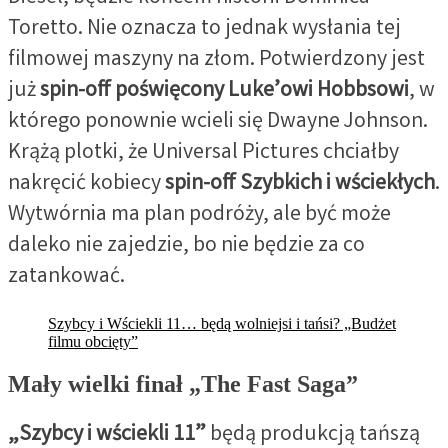
Toretto. Nie oznacza to jednak wysłania tej
filmowej maszyny na złom. Potwierdzony jest
już
spin-off poświęcony Luke’owi Hobbsowi
, w
którego ponownie wcieli się Dwayne Johnson.
Krążą plotki, że Universal Pictures chciałby
nakręcić kobiecy
spin-off Szybkich i wściekłych
.
Wytwórnia ma plan podróży, ale być może
daleko nie zajedzie, bo nie będzie za co
zatankować.
Szybcy i Wściekli 11… będą wolniejsi i tańsi? „Budżet
filmu obcięty”
Mały wielki finał „The Fast Saga”
„Szybcy i wściekli 11”
będą produkcją tańszą