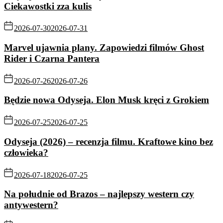
Ciekawostki zza kulis
2026-07-30
2026-07-31
Marvel ujawnia plany. Zapowiedzi filmów Ghost
Rider i Czarna Pantera
2026-07-26
2026-07-26
Będzie nowa Odyseja. Elon Musk kręci z Grokiem
2026-07-25
2026-07-25
Odyseja (2026) – recenzja filmu. Kraftowe kino bez
człowieka?
2026-07-18
2026-07-25
Na południe od Brazos – najlepszy western czy
antywestern?