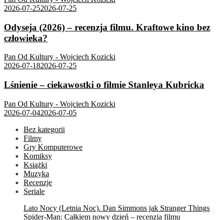
2026-07-25
2026-07-25
Odyseja (2026) – recenzja filmu. Kraftowe kino bez
człowieka?
Pan Od Kultury - Wojciech Kozicki
2026-07-18
2026-07-25
Lśnienie – ciekawostki o filmie Stanleya Kubricka
Pan Od Kultury - Wojciech Kozicki
2026-07-04
2026-07-05
Bez kategorii
Filmy
Gry Komputerowe
Komiksy
Książki
Muzyka
Recenzje
Seriale
Lato Nocy (Letnia Noc). Dan Simmons jak Stranger Things
Spider-Man: Całkiem nowy dzień – recenzja filmu