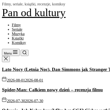
Skip
Filmy, seriale, książki, recenzje, komiksy
to
Pan od kultury
the
content
Filmy
Seriale
Muzyka
Książki
Komiksy
Menu
Lato Nocy (Letnia Noc). Dan Simmons jak Stranger 
2026-08-01
2026-08-01
Spider-Man: Całkiem nowy dzień – recenzja filmu
2026-07-30
2026-07-30