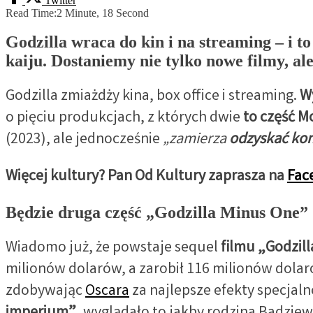
Twitter
Read Time:
2 Minute, 18 Second
Godzilla wraca do kin i na streaming – i 
kaiju. Dostaniemy nie tylko nowe filmy, ale 
Godzilla zmiażdży kina, box office i streaming.
W
o pięciu produkcjach, z których dwie
to część M
(2023), ale jednocześnie
„zamierza
odzyskać kon
Więcej kultury? Pan Od Kultury zaprasza na
Fac
Będzie druga część „Godzilla Minus One”
Wiadomo już, że powstaje sequel
filmu „Godzil
milionów dolarów, a zarobił 116 milionów dolar
zdobywając
Oscara
za najlepsze efekty specjaln