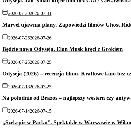
Odyseja. Jak Nolan kręcił film bez CGI? Ciekawostki 
2026-07-30
2026-07-31
Marvel ujawnia plany. Zapowiedzi filmów Ghost Rid
2026-07-26
2026-07-26
Będzie nowa Odyseja. Elon Musk kręci z Grokiem
2026-07-25
2026-07-25
Odyseja (2026) – recenzja filmu. Kraftowe kino bez c
2026-07-18
2026-07-25
Na południe od Brazos – najlepszy western czy antyw
2026-07-14
2026-07-15
„Szekspir w Parku”. Spektakle w Warszawie w Wila