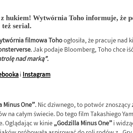
to z hukiem! Wytwórnia Toho informuje, że 
też serial.
ytwórnia filmowa Toho
ogłosiła, że pracuje nad 
onsterverse
. Jak podaje Bloomberg, Toho chce iś
trolę nad marką”.
ebooka
i
Instagram
la Minus One”
. Nic dziwnego, to potwór znoszący z
ów na całym świecie. Do tego film Takashiego Ya
e. Oglądając w kinie
„Godzilla Minus One”
i widzą