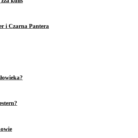
zza kulis
er i Czarna Pantera
złowieka?
estern?
nowie