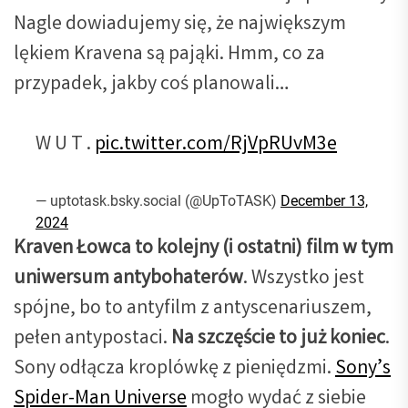
Nagle dowiadujemy się, że największym
lękiem Kravena są pająki. Hmm, co za
przypadek, jakby coś planowali…
W U T .
pic.twitter.com/RjVpRUvM3e
— uptotask.bsky.social (@UpToTASK)
December 13,
2024
Kraven Łowca to kolejny (i ostatni) film w tym
uniwersum antybohaterów
. Wszystko jest
spójne, bo to antyfilm z antyscenariuszem,
pełen antypostaci.
Na szczęście to już koniec
.
Sony odłącza kroplówkę z pieniędzmi.
Sony’s
Spider-Man Universe
mogło wydać z siebie