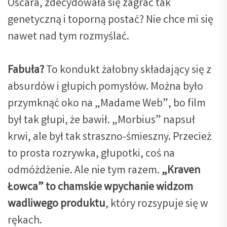
Oscara, zdecydowała się zagrać tak
genetyczną i toporną postać? Nie chce mi się
nawet nad tym rozmyślać.
Fabuła?
To kondukt żałobny składający się z
absurdów i głupich pomysłów. Można było
przymknąć oko na „Madame Web”, bo film
był tak głupi, że bawił. „Morbius” napsuł
krwi, ale był tak straszno-śmieszny. Przecież
to prosta rozrywka, głupotki, coś na
odmóżdżenie. Ale nie tym razem.
„Kraven
Łowca” to chamskie wpychanie widzom
wadliwego produktu
, który rozsypuje się w
rękach.