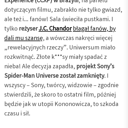
Experience (CCXP) w Brazylii
, na panelu
dotyczącym filmu, zabrakło nie tylko gwiazd,
ale też i… fanów! Sala świeciła pustkami. I
tylko
reżyser
J.C. Chandor
błagał fanów, by
dali mu szansę
, a wówczas nakręci więcej
„rewelacyjnych rzeczy”. Uniwersum miało
rozkwitnąć. Złote k***sy miały spadać z
nieba! Ale decyzja zapadła,
projekt Sony’s
Spider-Man Universe został zamknięty
. I
wszyscy – Sony, twórcy, widzowie – zgodnie
stwierdzili, że skoro to ostatni film, później
będzie jak w utopii Kononowicza, to szkoda
czasu i sił.