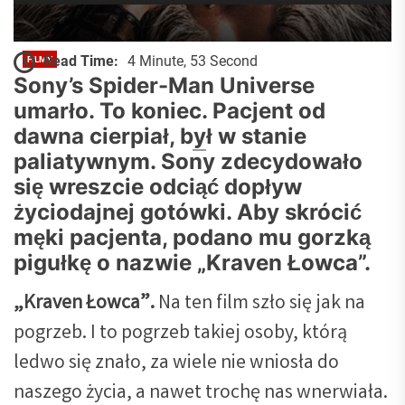
Read Time:
4 Minute, 53 Second
FILMY
Kraven Łowca. Ależ to był smutny
Sony’s Spider-Man Universe
umarło. To koniec. Pacjent od
pogrzeb [RECENZJA FILMU]
dawna cierpiał, był w stanie
Pan Od Kultury - Wojciech Kozicki
2024-12-14
paliatywnym. Sony zdecydowało
się wreszcie odciąć dopływ
życiodajnej gotówki. Aby skrócić
męki pacjenta, podano mu gorzką
pigułkę o nazwie „Kraven Łowca”.
„Kraven Łowca”.
Na ten film szło się jak na
pogrzeb. I to pogrzeb takiej osoby, którą
ledwo się znało, za wiele nie wniosła do
naszego życia, a nawet trochę nas wnerwiała.