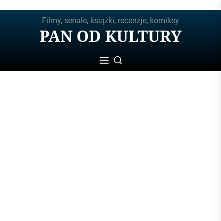
Skip
Filmy, seriale, książki, recenzje, komiksy
to
PAN OD KULTURY
the
content