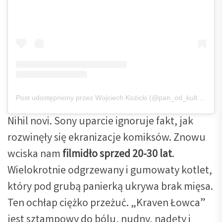
Post udostępniony przez Wojciech Kozicki (@pan_od_kultury)
Nihil novi. Sony uparcie ignoruje fakt, jak
rozwinęły się ekranizacje komiksów. Znowu
wciska nam
filmidło sprzed 20-30 lat
.
Wielokrotnie odgrzewany i gumowaty kotlet,
który pod grubą panierką ukrywa brak mięsa.
Ten ochłap ciężko przeżuć. „Kraven Łowca”
jest sztampowy do bólu, nudny, nadęty i