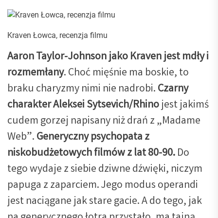
Kraven Łowca, recenzja filmu
Aaron Taylor-Johnson jako Kraven jest mdły
i
rozmemłany
. Choć mięśnie ma boskie, to
braku charyzmy nimi nie nadrobi.
Czarny
charakter Aleksei Sytsevich/Rhino
jest jakimś
cudem gorzej napisany niż drań z „Madame
Web”.
Generyczny psychopata z
niskobudżetowych filmów z lat 80-90.
Do
tego wydaje z siebie dziwne dźwięki, niczym
papuga z zaparciem. Jego modus operandi
jest naciągane jak stare gacie. A do tego, jak
na generycznego łotra przystało, ma tajną