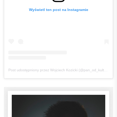
Wyświetl ten post na Instagramie
Post udostępniony przez Wojciech Kozicki (@pan_od_kultury)