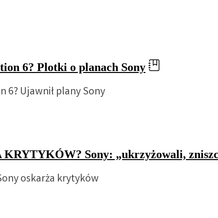
ion 6? Plotki o planach Sony
on 6? Ujawnił plany Sony
 KRYTYKÓW? Sony: „ukrzyżowali, zniszc
Sony oskarża krytyków