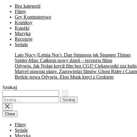
Bez kategorii
Filmy
Gry Komputerowe
Komiksy
Książki
Muzyka
Recenzje
Seriale
Lato Nocy (Letnia Noc). Dan Simmons jak Stranger Things
Spider-Man: Całkiem nowy dzień – recenzja filmu
Odyseja. Jak Nolan kręcił film bez CGI? Ciekawostki zza kulis
Marvel ujawnia plany. Zapowiedzi filmów Ghost Rider i Czarn
Będzie nowa Odyseja. Elon Musk kręci z Grokiem
Szukaj
Szukaj:
Close
Filmy
Seriale
Muzyka