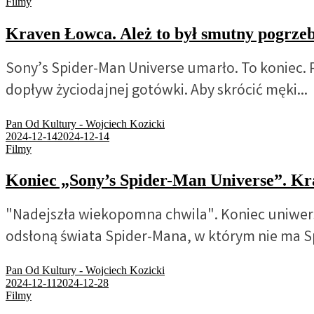
Filmy
Kraven Łowca. Ależ to był smutny pog
Sony’s Spider-Man Universe umarło. To koniec. 
dopływ życiodajnej gotówki. Aby skrócić męki...
Pan Od Kultury - Wojciech Kozicki
2024-12-14
2024-12-14
Filmy
Koniec „Sony’s Spider-Man Universe”. Kra
"Nadejszła wiekopomna chwila". Koniec uniwers
odsłoną świata Spider-Mana, w którym nie ma Sp
Pan Od Kultury - Wojciech Kozicki
2024-12-11
2024-12-28
Filmy