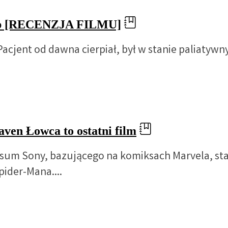
rzeb [RECENZJA FILMU]
Pacjent od dawna cierpiał, był w stanie paliatyw
ven Łowca to ostatni film
um Sony, bazującego na komiksach Marvela, stał
ider-Mana....