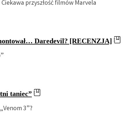
? Ciekawa przyszłość filmów Marvela
 montował… Daredevil? [RECENZJA]
b”
ni taniec”
e „Venom 3”?