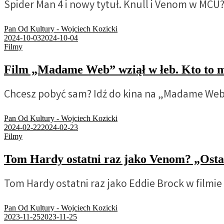
Spider Man 4 i nowy tytuł. Knull i Venom w MCU
Pan Od Kultury - Wojciech Kozicki
2024-10-03
2024-10-04
Filmy
Film „Madame Web” wziął w łeb. Kto to
Chcesz pobyć sam? Idź do kina na „Madame We
Pan Od Kultury - Wojciech Kozicki
2024-02-22
2024-02-23
Filmy
Tom Hardy ostatni raz jako Venom? „Ostat
Tom Hardy ostatni raz jako Eddie Brock w filmi
Pan Od Kultury - Wojciech Kozicki
2023-11-25
2023-11-25