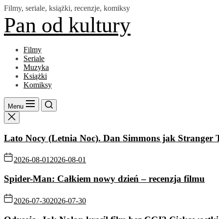
Skip
Filmy, seriale, książki, recenzje, komiksy
to
Pan od kultury
the
content
Filmy
Seriale
Muzyka
Książki
Komiksy
Menu
Lato Nocy (Letnia Noc). Dan Simmons jak Stranger 
2026-08-01
2026-08-01
Spider-Man: Całkiem nowy dzień – recenzja filmu
2026-07-30
2026-07-30