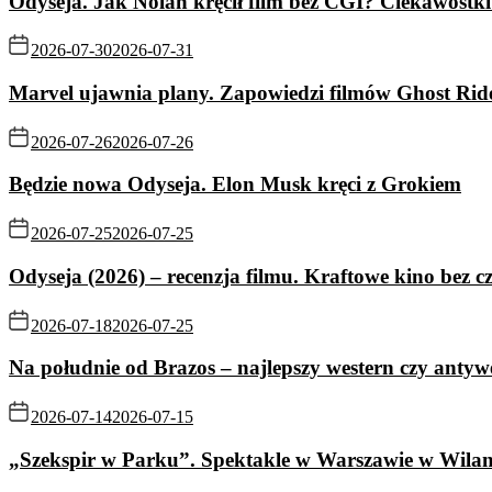
Odyseja. Jak Nolan kręcił film bez CGI? Ciekawostki 
2026-07-30
2026-07-31
Marvel ujawnia plany. Zapowiedzi filmów Ghost Rid
2026-07-26
2026-07-26
Będzie nowa Odyseja. Elon Musk kręci z Grokiem
2026-07-25
2026-07-25
Odyseja (2026) – recenzja filmu. Kraftowe kino bez c
2026-07-18
2026-07-25
Na południe od Brazos – najlepszy western czy antyw
2026-07-14
2026-07-15
„Szekspir w Parku”. Spektakle w Warszawie w Wila