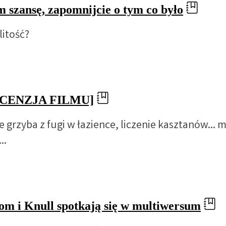
 szansę, zapomnijcie o tym co było
litość?
[RECENZJA FILMU]
grzyba z fugi w łazience, liczenie kasztanów... m
..
om i Knull spotkają się w multiwersum