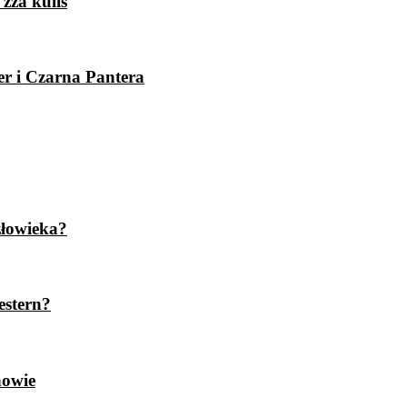
zza kulis
er i Czarna Pantera
złowieka?
estern?
nowie