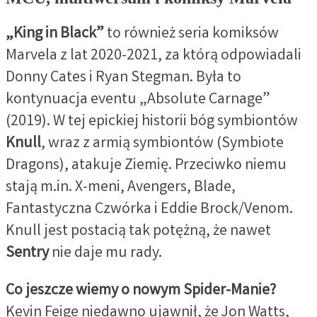
„King in Black”
to również seria komiksów
Marvela z lat 2020-2021, za którą odpowiadali
Donny Cates i Ryan Stegman. Była to
kontynuacja eventu „Absolute Carnage”
(2019). W tej epickiej historii bóg symbiontów
Knull
, wraz z armią symbiontów (Symbiote
Dragons), atakuje Ziemię. Przeciwko niemu
stają m.in. X-meni, Avengers, Blade,
Fantastyczna Czwórka i Eddie Brock/Venom.
Knull jest postacią tak potężną, że nawet
Sentry
nie daje mu rady.
Co jeszcze wiemy o nowym Spider-Manie?
Kevin Feige niedawno ujawnił, że Jon Watts,