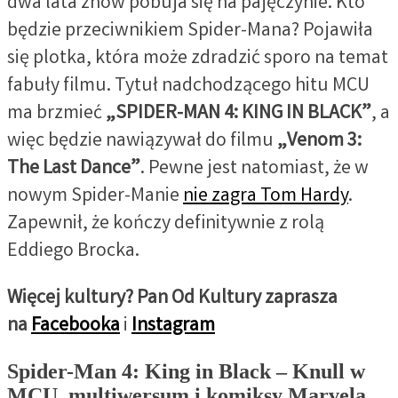
dwa lata znów pobuja się na pajęczynie. Kto
będzie przeciwnikiem Spider-Mana? Pojawiła
się plotka, która może zdradzić sporo na temat
fabuły filmu. Tytuł nadchodzącego hitu MCU
ma brzmieć
„SPIDER-MAN 4: KING IN BLACK”
, a
więc będzie nawiązywał do filmu
„Venom 3:
The Last Dance”
. Pewne jest natomiast, że w
nowym Spider-Manie
nie zagra Tom Hardy
.
Zapewnił, że kończy definitywnie z rolą
Eddiego Brocka.
Więcej kultury? Pan Od Kultury zaprasza
na
Facebooka
i
Instagram
Spider-Man 4: King in Black – Knull w
MCU, multiwersum i komiksy Marvela