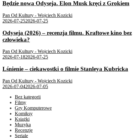
Będzie nowa Odyseja. Elon Musk kręci z Grokiem
Pan Od Kultury - Wojciech Kozicki
2026-07-25
2026-07-25
Odyseja (2026) – recenzja filmu. Kraftowe kino bez
człowieka?
Pan Od Kultury - Wojciech Kozicki
2026-07-18
2026-07-25
Lśnienie – ciekawostki o filmie Stanleya Kubricka
Pan Od Kultury - Wojciech Kozicki
2026-07-04
2026-07-05
Bez kategorii
Filmy
Gry Komputerowe
Komiksy
Książki
Muzyka
Recenzje
Seriale