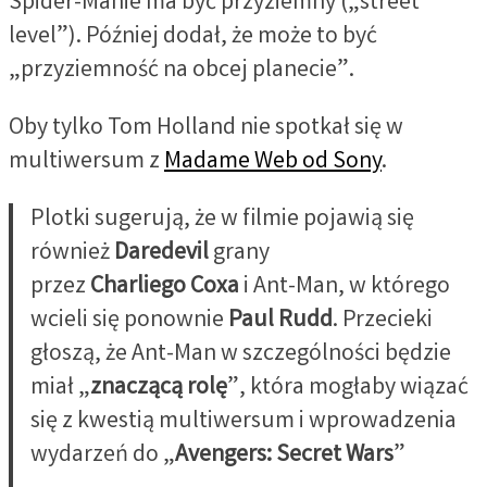
Spider-Manie ma być przyziemny („street
level”). Później dodał, że może to być
„przyziemność na obcej planecie”.
Oby tylko Tom Holland nie spotkał się w
multiwersum z
Madame Web od Sony
.
Plotki sugerują, że w filmie pojawią się
również
Daredevil
grany
przez
Charliego
Coxa
i Ant-Man, w którego
wcieli się ponownie
Paul
Rudd
. Przecieki
głoszą, że Ant-Man w szczególności będzie
miał „
znaczącą rolę
”, która mogłaby wiązać
się z kwestią multiwersum i wprowadzenia
wydarzeń do „
Avengers: Secret Wars
”