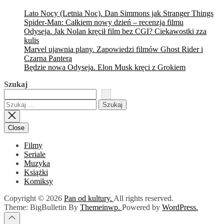
Lato Nocy (Letnia Noc). Dan Simmons jak Stranger Things
Spider-Man: Całkiem nowy dzień – recenzja filmu
Odyseja. Jak Nolan kręcił film bez CGI? Ciekawostki zza
kulis
Marvel ujawnia plany. Zapowiedzi filmów Ghost Rider i
Czarna Pantera
Będzie nowa Odyseja. Elon Musk kręci z Grokiem
Szukaj
Szukaj:
Close
Filmy
Seriale
Muzyka
Książki
Komiksy
Copyright © 2026
Pan od kultury.
All rights reserved.
Theme: BigBulletin By
Themeinwp.
Powered by
WordPress.