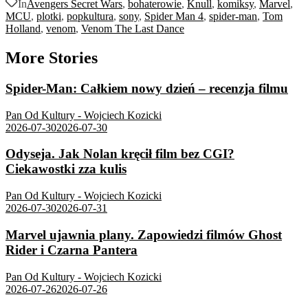
In
Avengers Secret Wars
,
bohaterowie
,
Knull
,
komiksy
,
Marvel
,
MCU
,
plotki
,
popkultura
,
sony
,
Spider Man 4
,
spider-man
,
Tom
Holland
,
venom
,
Venom The Last Dance
More Stories
Spider-Man: Całkiem nowy dzień – recenzja filmu
Pan Od Kultury - Wojciech Kozicki
2026-07-30
2026-07-30
Odyseja. Jak Nolan kręcił film bez CGI?
Ciekawostki zza kulis
Pan Od Kultury - Wojciech Kozicki
2026-07-30
2026-07-31
Marvel ujawnia plany. Zapowiedzi filmów Ghost
Rider i Czarna Pantera
Pan Od Kultury - Wojciech Kozicki
2026-07-26
2026-07-26