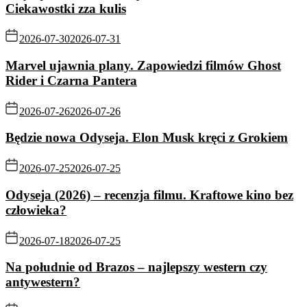
Ciekawostki zza kulis
2026-07-30
2026-07-31
Marvel ujawnia plany. Zapowiedzi filmów Ghost
Rider i Czarna Pantera
2026-07-26
2026-07-26
Będzie nowa Odyseja. Elon Musk kręci z Grokiem
2026-07-25
2026-07-25
Odyseja (2026) – recenzja filmu. Kraftowe kino bez
człowieka?
2026-07-18
2026-07-25
Na południe od Brazos – najlepszy western czy
antywestern?