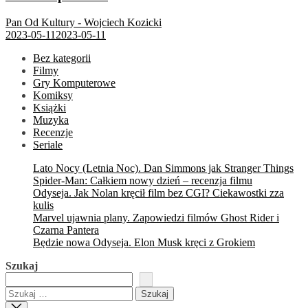
Pan Od Kultury - Wojciech Kozicki
2023-05-11
2023-05-11
Bez kategorii
Filmy
Gry Komputerowe
Komiksy
Książki
Muzyka
Recenzje
Seriale
Lato Nocy (Letnia Noc). Dan Simmons jak Stranger Things
Spider-Man: Całkiem nowy dzień – recenzja filmu
Odyseja. Jak Nolan kręcił film bez CGI? Ciekawostki zza
kulis
Marvel ujawnia plany. Zapowiedzi filmów Ghost Rider i
Czarna Pantera
Będzie nowa Odyseja. Elon Musk kręci z Grokiem
Szukaj
Szukaj: