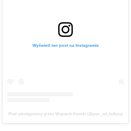
Wyświetl ten post na Instagramie
Post udostępniony przez Wojciech Kozicki (@pan_od_kultury)