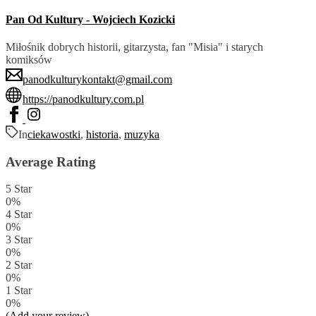
Pan Od Kultury - Wojciech Kozicki
Miłośnik dobrych historii, gitarzysta, fan "Misia" i starych
komiksów
panodkulturykontakt@gmail.com
https://panodkultury.com.pl
In
ciekawostki
,
historia
,
muzyka
Average Rating
5 Star
0%
4 Star
0%
3 Star
0%
2 Star
0%
1 Star
0%
(Add your review)