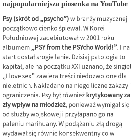
najpopularniejsza piosenka na YouTube
Psy (skrót od „psycho”)
w branży muzycznej
początkowo cienko śpiewał. W Korei
Południowej zadebiutował w 2001 roku
albumem
„PSY from the PSYcho World!”
. I na
start dostał srogie lanie. Dzisiaj patologia to
kapitał, ale na początku XXI uznano, że singiel
„I love sex” zawiera treści niedozwolone dla
nieletnich. Nakładano na niego liczne zakazy i
ograniczenia. Psy był również
krytykowany za
zły wpływ na młodzież
, ponieważ wymigał się
od służby wojskowej i przyłapano go na
paleniu marihuany. W podążaniu złą drogą
wydawał się równie konsekwentny co w