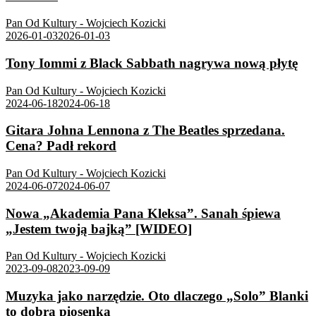
Pan Od Kultury - Wojciech Kozicki
2026-01-03
2026-01-03
Tony Iommi z Black Sabbath nagrywa nową płytę
Pan Od Kultury - Wojciech Kozicki
2024-06-18
2024-06-18
Gitara Johna Lennona z The Beatles sprzedana.
Cena? Padł rekord
Pan Od Kultury - Wojciech Kozicki
2024-06-07
2024-06-07
Nowa „Akademia Pana Kleksa”. Sanah śpiewa
„Jestem twoją bajką” [WIDEO]
Pan Od Kultury - Wojciech Kozicki
2023-09-08
2023-09-09
Muzyka jako narzędzie. Oto dlaczego „Solo” Blanki
to dobra piosenka