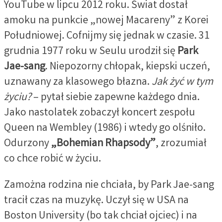
YouTube w lipcu 2012 roku. Świat dostał
amoku na punkcie „nowej Macareny” z Korei
Południowej. Cofnijmy się jednak w czasie. 31
grudnia 1977 roku w Seulu urodził się
Park
Jae-sang
. Niepozorny chłopak, kiepski uczeń,
uznawany za klasowego błazna.
Jak żyć w tym
życiu?
– pytał siebie zapewne każdego dnia.
Jako nastolatek zobaczył koncert zespołu
Queen na Wembley (1986) i wtedy go olśniło.
Odurzony
„Bohemian Rhapsody”
, zrozumiał
co chce robić w życiu.
Zamożna rodzina nie chciała, by Park Jae-sang
tracił czas na muzykę. Uczył się w USA na
Boston University (bo tak chciał ojciec) i na