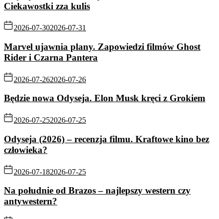
Ciekawostki zza kulis
2026-07-30
2026-07-31
Marvel ujawnia plany. Zapowiedzi filmów Ghost
Rider i Czarna Pantera
2026-07-26
2026-07-26
Będzie nowa Odyseja. Elon Musk kręci z Grokiem
2026-07-25
2026-07-25
Odyseja (2026) – recenzja filmu. Kraftowe kino bez
człowieka?
2026-07-18
2026-07-25
Na południe od Brazos – najlepszy western czy
antywestern?