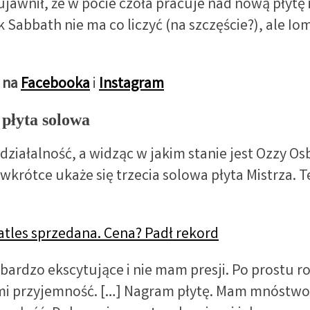
ujawnił, że w pocie czoła pracuje nad nową płytę 
 Sabbath nie ma co liczyć (na szczęście?), ale Iom
.
 na
Facebooka
i
Instagram
płyta solowa
iałalność, a widząc w jakim stanie jest Ozzy Os
wkrótce ukaże się trzecia solowa płyta Mistrza. T
tles sprzedana. Cena? Padł rekord
t bardzo ekscytujące i nie mam presji. Po prostu 
ją mi przyjemność. […] Nagram płytę. Mam mnóstw