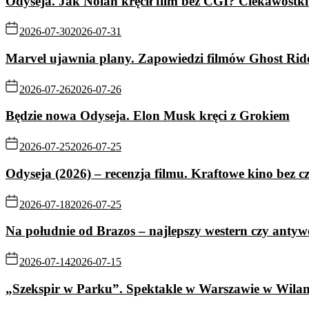
Odyseja. Jak Nolan kręcił film bez CGI? Ciekawostki 
2026-07-30
2026-07-31
Marvel ujawnia plany. Zapowiedzi filmów Ghost Rid
2026-07-26
2026-07-26
Będzie nowa Odyseja. Elon Musk kręci z Grokiem
2026-07-25
2026-07-25
Odyseja (2026) – recenzja filmu. Kraftowe kino bez c
2026-07-18
2026-07-25
Na południe od Brazos – najlepszy western czy antyw
2026-07-14
2026-07-15
„Szekspir w Parku”. Spektakle w Warszawie w Wila