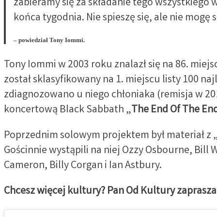
zabieramy się za składanie tego wszystkiego w
końca tygodnia. Nie spieszę się, ale nie mog
– powiedział Tony Iommi.
Tony Iommi w 2003 roku znalazł się na 86. miej
został sklasyfikowany na 1. miejscu listy 100
zdiagnozowano u niego chłoniaka (remisja w 201
koncertową Black Sabbath „
The End Of The End
Poprzednim solowym projektem był materiał z „
Gościnnie wystąpili na niej Ozzy Osbourne, Bill W
Cameron, Billy Corgan i Ian Astbury.
Chcesz więcej kultury? Pan Od Kultury zaprasza