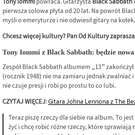
Tony Iommi
powraca. Gitarzysta
Black Sabbath
pierwsza solowa płyta od 20 lat. Na powrót Black
myśli o emeryturze i nie odwiesił gitary na kołek
Chcesz więcej kultury? Pan Od Kultury zaprasza
Tony Iommi z Black Sabbath: będzie nowa 
Zespół Black Sabbath albumem „13” zakończył dz
(rocznik 1948) nie ma zamiaru jednak zwalniać i 
nie czuje presji i robi po prostu to co lubi.
CZYTAJ WIĘCEJ
:
Gitara Johna Lennona z The Bea
Teraz piszę rzeczy dla siebie na album. To jes
żyć i chcę robić różne rzeczy, które sprawia