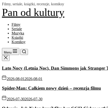
Skip
Filmy, seriale, książki, recenzje, komiksy
to
Pan od kultury
the
content
Filmy
Seriale
Muzyka
Książki
Komiksy
Menu
Lato Nocy (Letnia Noc). Dan Simmons jak Stranger 
2026-08-01
2026-08-01
Spider-Man: Całkiem nowy dzień – recenzja filmu
2026-07-30
2026-07-30