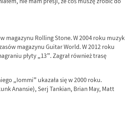
iałem, nie mam presji, że coś muszę zrobić do
asów magazynu Rolling Stone. W 2004 roku muzyk
 czasów magazynu Guitar World. W 2012 roku
agraniu płyty „13”. Zagrał również trasę
iego „Iommi” ukazała się w 2000 roku.
Skunk Anansie), Serj Tankian, Brian May, Matt