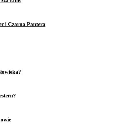
zza kulis
er i Czarna Pantera
złowieka?
estern?
nowie