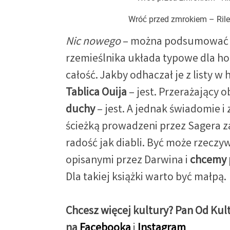
Wróć przed zmrokiem – Rile
Nic nowego
– można podsumować p
rzemieślnika układa typowe dla h
całość. Jakby odhaczał je z listy w
Tablica Ouija
– jest. Przerażający o
duchy
– jest. A jednak świadomie i 
ścieżką prowadzeni przez Sagera za
radość jak diabli. Być może rzeczy
opisanymi przez Darwina i
chcemy 
Dla takiej książki warto być małpą.
Chcesz więcej kultury? Pan Od Kul
na
Facebooka
i
Instagram