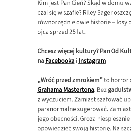
Kim jest Pan Cień? Skąd w domu wz
czai się w szafie? Riley Sager oszc
równorzędnie dwie historie – losy 
ojca sprzed 25 lat.
Chcesz więcej kultury? Pan Od Kul
na
Facebooka
i
Instagram
„Wróć przed zmrokiem”
to horror
Grahama Mastertona
. Bez
gadulst
z wyczuciem. Zamiast szafować up
paranormalne sugerować. Zamiast
jego obecności. Groza niespieszni
opowiedzieć swoją historię. Na szc