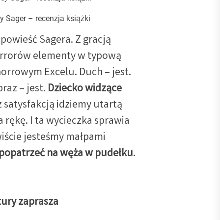
y Sager – recenzja książki
owieść Sagera. Z gracją
orrorów elementy w typową
 horrowym Excelu. Duch – jest.
braz – jest.
Dziecko widzące
z satysfakcją idziemy utartą
 rękę. I ta wycieczka sprawia
wiście jesteśmy małpami
popatrzeć na węża w pudełku
.
tury zaprasza