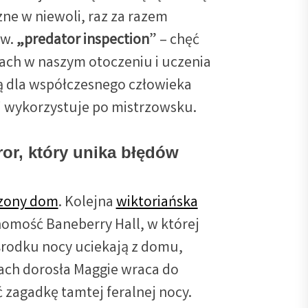
ne w niewoli, raz za razem
zw.
„predator inspection
” – chęć
ach w naszym otoczeniu i uczenia
 są dla współczesnego człowieka
i wykorzystuje po mistrzowsku.
or, który unika błędów
zony dom
. Kolejna
wiktoriańska
homość Baneberry Hall, w której
 środku nocy uciekają z domu,
tach dorosła Maggie wraca do
 zagadkę tamtej feralnej nocy.