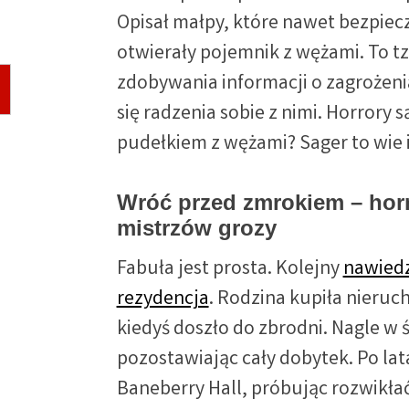
Opisał małpy, które nawet bezpiecz
otwierały pojemnik z wężami. To t
zdobywania informacji o zagrożeni
się radzenia sobie z nimi. Horrory
pudełkiem z wężami? Sager to wie 
Wróć przed zmrokiem – horr
mistrzów grozy
Fabuła jest prosta. Kolejny
nawied
rezydencja
. Rodzina kupiła nieruc
kiedyś doszło do zbrodni. Nagle w
pozostawiając cały dobytek. Po la
Baneberry Hall, próbując rozwikłać