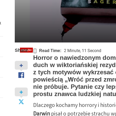
k
Share
2 Minute, 11 Second
Read Time:
KSIĄŻKI
Wróć przed zmrokiem – Riley
Horror o nawiedzonym domu,
duch w wiktoriańskiej rezy
małp? [RECENZJA]
z tych motywów wykrzesać 
powieścią „Wróć przed zmr
Pan Od Kultury - Wojciech Kozicki
2024-03-26
nie próbuje. Pytanie czy lep
prostu znawca ludzkiej nat
Dlaczego kochamy horrory i histo
Darwin
pisał o potrzebie strachu w