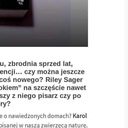
 Sager – horror dla
 zbrodnia sprzed lat,
dencji… czy można jeszcze
coś nowego? Riley Sager
okiem” na szczęście nawet
szy z niego pisarz czy po
ury?
rie o nawiedzonych domach?
Karol
pisanej w naszą zwierzęcą naturę.