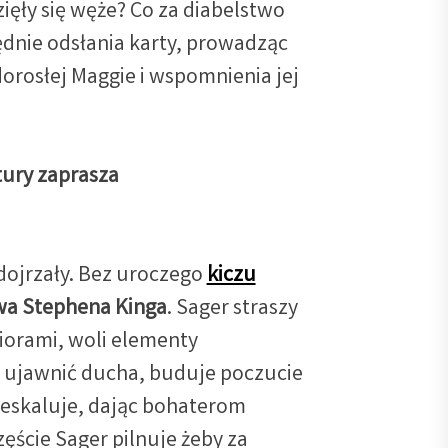
ięły się węże? Co za diabelstwo
zędnie odsłania karty, prowadząc
dorosłej Maggie i wspomnienia jej
tury zaprasza
 dojrzały. Bez uroczego
kiczu
wa Stephena Kinga
. Sager straszy
iorami, woli elementy
 ujawnić ducha, buduje poczucie
e eskaluje, dając bohaterom
zęście Sager pilnuje żeby za