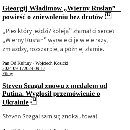
Gieorgij Władimow „Wierny Rusłan” –
powieść o zniewoleniu bez drutów
„Pies który jeździ? koleją” złamał ci serce?
„Wierny Rusłan” wyrwie ci je wiele razy,
zmiażdży, rozszarpie, a później złamie.
Pan Od Kultury - Wojciech Kozicki
2024-09-17
2024-09-17
Filmy
Steven Seagal znowu z medalem od
Putina. Wygłosił przemówienie o
Ukrainie
Steven Seagal sam się znokautował.