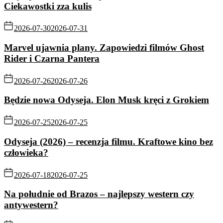
Ciekawostki zza kulis
2026-07-30
2026-07-31
Marvel ujawnia plany. Zapowiedzi filmów Ghost
Rider i Czarna Pantera
2026-07-26
2026-07-26
Będzie nowa Odyseja. Elon Musk kręci z Grokiem
2026-07-25
2026-07-25
Odyseja (2026) – recenzja filmu. Kraftowe kino bez
człowieka?
2026-07-18
2026-07-25
Na południe od Brazos – najlepszy western czy
antywestern?