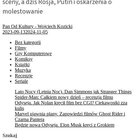
sceny, a dziś Rosja, Putin i oskarżenia o
molestowanie
Pan Od Kultury - Wojciech Kozicki
2023-09-13
2024-11-05
Bez kategorii
Filmy
Gry Komputerowe
Komiksy
Książki
Muzyka
Recenzje
Seriale
Lato Nocy (Letnia Noc). Dan Simmons jak Stranger Things
Spider-Man: Całkiem nowy dzień – recenzja filmu
Odyseja. Jak Nolan kręcił film bez CGI? Ciekawostki zza
kulis
Marvel ujawnia plany. Zapowiedzi filmów Ghost Rider i
Czarna Pantera
Będzie nowa Odyseja. Elon Musk kręci z Grokiem
Szukaj