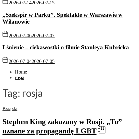
2026-07-14
2026-07-15
„Szekspir w Parku”. Spektakle w Warszawie w
Wilanowie
2026-07-06
2026-07-07
Lśnienie – ciekawostki o filmie Stanleya Kubricka
2026-07-04
2026-07-05
Home
rosja
Tag:
rosja
Książki
Stephen King zakazany w Rosji. „To”
uznane za propagandę LGBT