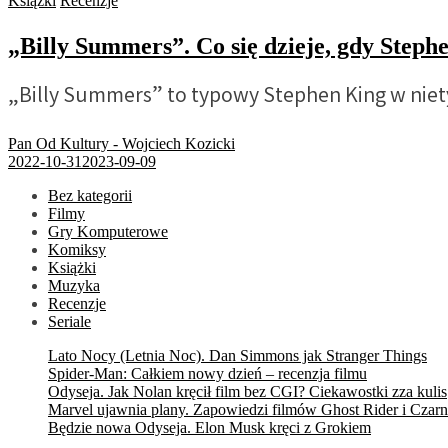
Książki
Recenzje
„Billy Summers”. Co się dzieje, gdy Step
„Billy Summers” to typowy Stephen King w niet
Pan Od Kultury - Wojciech Kozicki
2022-10-31
2023-09-09
Bez kategorii
Filmy
Gry Komputerowe
Komiksy
Książki
Muzyka
Recenzje
Seriale
Lato Nocy (Letnia Noc). Dan Simmons jak Stranger Things
Spider-Man: Całkiem nowy dzień – recenzja filmu
Odyseja. Jak Nolan kręcił film bez CGI? Ciekawostki zza kulis
Marvel ujawnia plany. Zapowiedzi filmów Ghost Rider i Czarn
Będzie nowa Odyseja. Elon Musk kręci z Grokiem