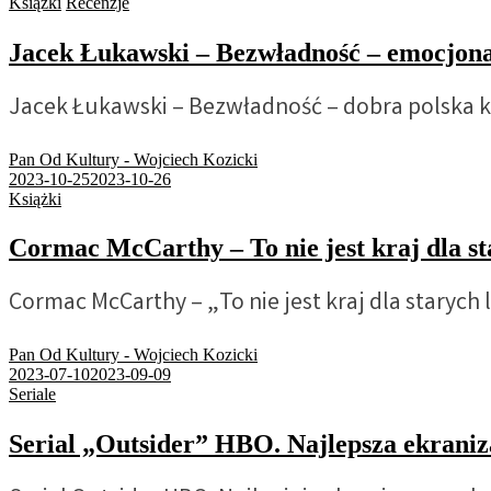
Książki
Recenzje
Jacek Łukawski – Bezwładność – emocj
Jacek Łukawski – Bezwładność – dobra polska k
Pan Od Kultury - Wojciech Kozicki
2023-10-25
2023-10-26
Książki
Cormac McCarthy – To nie jest kraj dla s
Cormac McCarthy – „To nie jest kraj dla starych l
Pan Od Kultury - Wojciech Kozicki
2023-07-10
2023-09-09
Seriale
Serial „Outsider” HBO. Najlepsza ekran