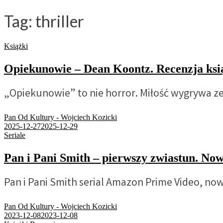
Tag:
thriller
Książki
Opiekunowie – Dean Koontz. Recenzja ksi
„Opiekunowie” to nie horror. Miłość wygrywa z
Pan Od Kultury - Wojciech Kozicki
2025-12-27
2025-12-29
Seriale
Pan i Pani Smith – pierwszy zwiastun. 
Pan i Pani Smith serial Amazon Prime Video, no
Pan Od Kultury - Wojciech Kozicki
2023-12-08
2023-12-08