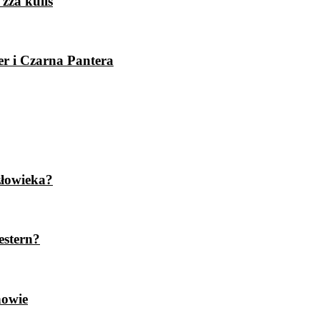
zza kulis
er i Czarna Pantera
złowieka?
estern?
nowie