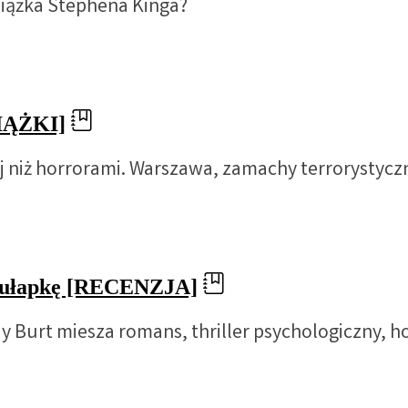
siążka Stephena Kinga?
IĄŻKI]
j niż horrorami. Warszawa, zamachy terrorystyczne
 pułapkę [RECENZJA]
y Burt miesza romans, thriller psychologiczny, hor