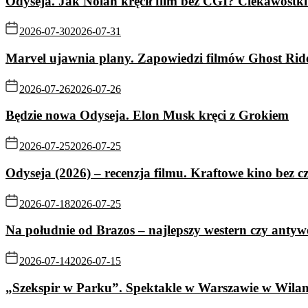
Odyseja. Jak Nolan kręcił film bez CGI? Ciekawostki 
2026-07-30
2026-07-31
Marvel ujawnia plany. Zapowiedzi filmów Ghost Rid
2026-07-26
2026-07-26
Będzie nowa Odyseja. Elon Musk kręci z Grokiem
2026-07-25
2026-07-25
Odyseja (2026) – recenzja filmu. Kraftowe kino bez c
2026-07-18
2026-07-25
Na południe od Brazos – najlepszy western czy antyw
2026-07-14
2026-07-15
„Szekspir w Parku”. Spektakle w Warszawie w Wila