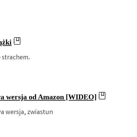
ążki
e strachem.
Nowa wersja od Amazon [WIDEO]
wa wersja, zwiastun