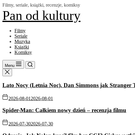
Skip
Filmy, seriale, książki, recenzje, komiksy
to
Pan od kultury
the
content
Filmy
Seriale
Muzyka
Książki
Komiksy
Menu
Lato Nocy (Letnia Noc). Dan Simmons jak Stranger 
2026-08-01
2026-08-01
Spider-Man: Całkiem nowy dzień – recenzja filmu
2026-07-30
2026-07-30